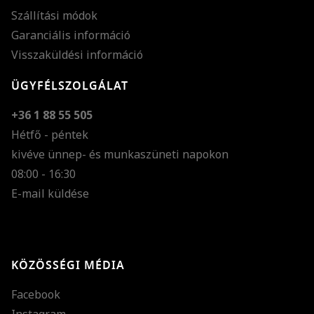
Szállítási módok
Garanciális információ
Visszaküldési információ
ÜGYFÉLSZOLGÁLAT
+36 1 88 55 505
Hétfő - péntek
kivéve ünnep- és munkaszüneti napokon
Szöveg méretének n
08:00 - 16:30
E-mail küldése
Szöveg méretének c
Szóköz növelése
Szóköz csökkentése
KÖZÖSSÉGI MÉDIA
Sortávolság növelés
Facebook
Sortávolság csökken