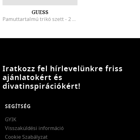
GUESS
Pamuttartalmú trikó szett - 2 db, Fekete
Iratkozz fel hírlevelünkre friss
ajánlatokért és
divatinspirációkért!
SEGÍTSÉG
GYIK
Visszaküldési információ
Cookie Szabályzat