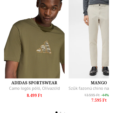
ADIDAS SPORTSWEAR
MANGO
Camo logós póló, Olívazöld
8.499 Ft
13.595 Ft
-44%
7.595 Ft