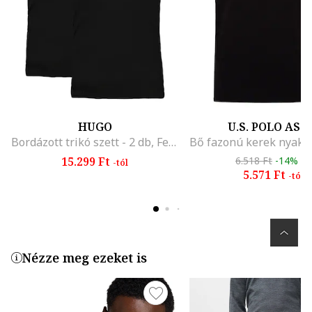
HUGO
U.S. POLO ASS
Bordázott trikó szett - 2 db, Fekete
15.299 Ft
6.518 Ft
-14%
-tól
5.571 Ft
-tól
Nézze meg ezeket is