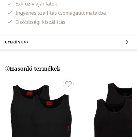
Exkluzív ajánlatok.
Ingyenes szállítás csomagautomatákba.
Elsőbbségi kiszállítás.
GYERÜNK >>
Hasonló termékek