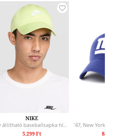
NIKE
'47
Fly állítható baseballsapka hímzett logóval, Fehér/Halványsárga
5.299 Ft
8.399 Ft