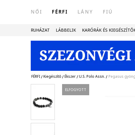
NŐI
FÉRFI
LÁNY
FIÚ
RUHÁZAT
LÁBBELIK
KARÓRÁK ÉS KIEGÉSZÍTŐ
FÉRFI
/
Kiegészítő
/
Ékszer
/
U.S. Polo Assn.
/
Pegasus gyöng
ELFOGYOTT