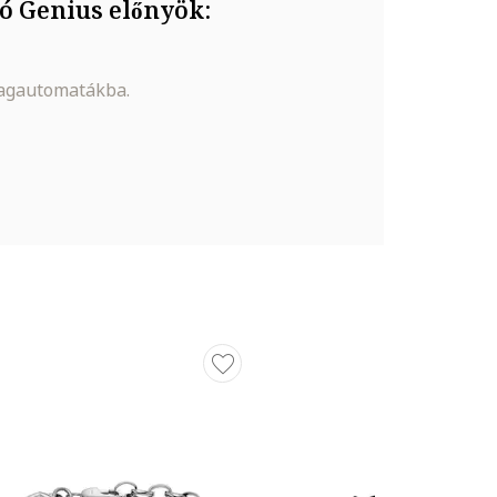
ó Genius előnyök:
magautomatákba.