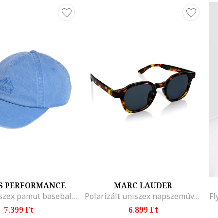
S PERFORMANCE
MARC LAUDER
Terrex uniszex pamut baseballsapka, Világoskék
Polarizált uniszex napszemüveg
7.399 Ft
6.899 Ft