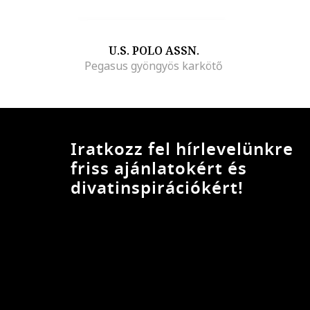
U.S. POLO ASSN.
Pegasus gyöngyös karkötő
Iratkozz fel hírlevelünkre
friss ajánlatokért és
divatinspirációkért!