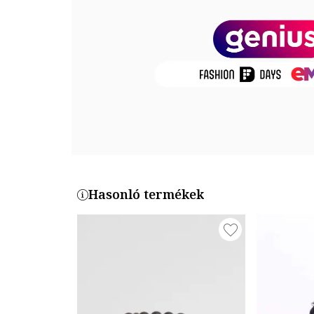
túlzott hőhatásnak.
Termékszám
JW9075BR
Hasonló termékek