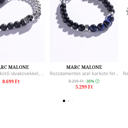
RC MALONE
MARC MALONE
Láncos karkötő lávakövekkel, Fekete/Ezüstszín
Rozsdamentes acel karkoto feldragakovekkel diszitve, Fekete, Ezust, Fekete/Kék/Ezüstszín
8.699 Ft
8.299 Ft
-36%
5.299 Ft