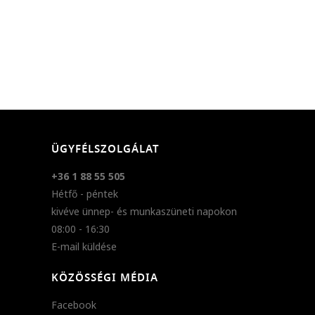
ÜGYFÉLSZOLGÁLAT
+36 1 88 55 505
Hétfő - péntek
kivéve ünnep- és munkaszüneti napokon
08:00 - 16:30
E-mail küldése
KÖZÖSSÉGI MÉDIA
Facebook