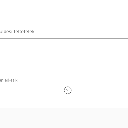
üldési feltételek
n érkezik
ódását; alkohollal, parfümmel, acetonnal, mosószerrel és koptató felü