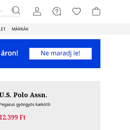
...
LET
MÁRKÁK
U.S. Polo Assn.
Pegasus gyöngyös karkötő
12.399 Ft