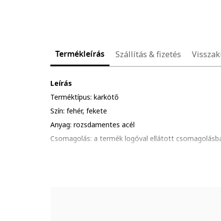
Termékleírás
Szállítás & fizetés
Visszak
Leírás
Terméktípus: karkötő
Szín: fehér, fekete
Anyag: rozsdamentes acél
Csomagolás: a termék logóval ellátott csomagolásba
Összetétel
Összetevők: rozsdamentes acél, műgyöngy
Méretek
Hossz: 22 cm
További információ: kerüld a termék ütődését, karcol