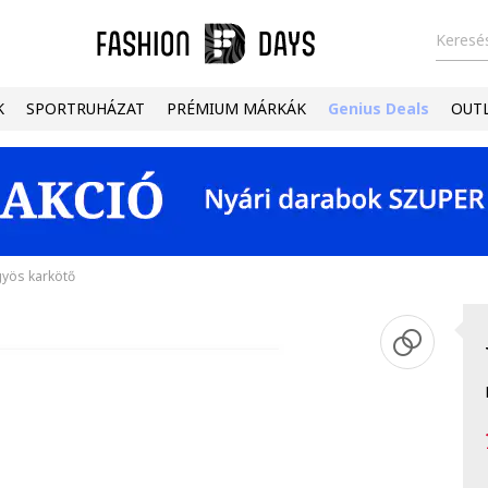
Keresés
K
SPORTRUHÁZAT
PRÉMIUM MÁRKÁK
Genius Deals
OUT
yös karkötő