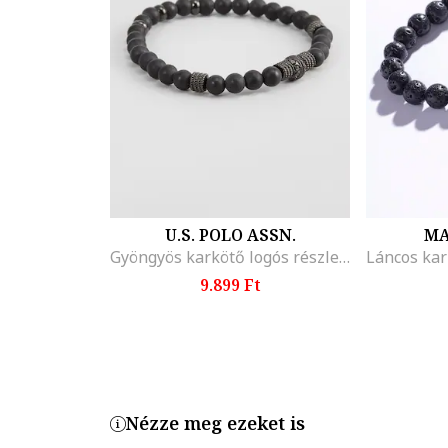
U.S. POLO ASSN.
MA
Gyöngyös karkötő logós részlettel
9.899 Ft
Nézze meg ezeket is