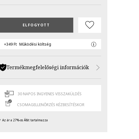
ELFOGYOTT
+349 Ft
Működési költség
Termékmegfelelőségi információk
30 NAPOS INGYENES VISSZAKÜLDÉS
CSOMAGELLENŐRZÉS KÉZBESÍTÉSKOR
Az ár a 27%-os Áfát tartalmazza