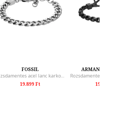
FOSSIL
ARMANI EXCHANGE
Rozsdamentes acel lanc karkoto, Kulonbozo szinek, Ezüstszín
19.899 Ft
19.999 Ft