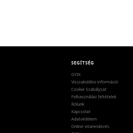
SEGÍTSÉG
GYIK
Visszaküldési információ
Cookie Szabályzat
Felhasználási feltételek
Rólunk
Kapcsolat
Adatvédelem
Online vitarendezés