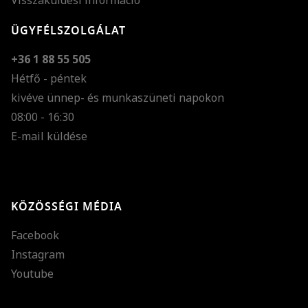
Visszaküldési információ
ÜGYFÉLSZOLGÁLAT
+36 1 88 55 505
Hétfő - péntek
kivéve ünnep- és munkaszüneti napokon
Szöveg méretének n
08:00 - 16:30
E-mail küldése
Szöveg méretének c
Szóköz növelése
Szóköz csökkentése
KÖZÖSSÉGI MÉDIA
Sortávolság növelés
Facebook
Sortávolság csökken
Instagram
Színek invertálása
Youtube
Szürke színárnyalato