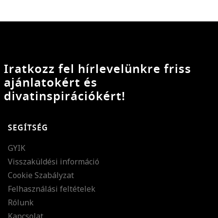
Iratkozz fel hírlevelünkre friss
ajánlatokért és
divatinspirációkért!
SEGÍTSÉG
GYIK
Visszaküldési információ
Cookie Szabályzat
Felhasználási feltételek
Rólunk
Kapcsolat