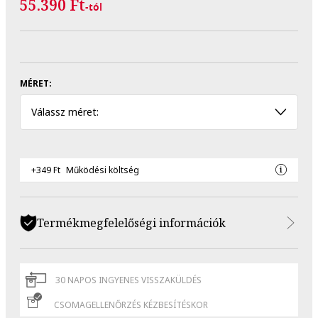
55.390 Ft
-tól
MÉRET:
Válassz méret:
+349 Ft
Működési költség
Termékmegfelelőségi információk
30 NAPOS INGYENES VISSZAKÜLDÉS
CSOMAGELLENŐRZÉS KÉZBESÍTÉSKOR