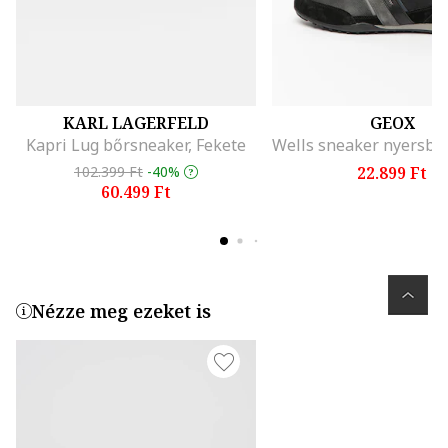
KARL LAGERFELD
GEOX
Kapri Lug bőrsneaker, Fekete
102.399 Ft
-40%
22.899 Ft
60.499 Ft
Nézze meg ezeket is