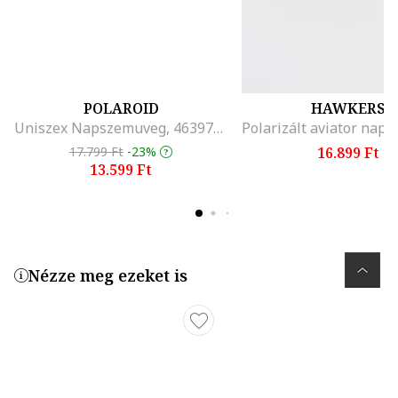
POLAROID
HAWKERS
Uniszex Napszemuveg, 463979, Aranyszín/Koptatott piros
17.799 Ft
-23%
16.899 Ft
13.599 Ft
Nézze meg ezeket is