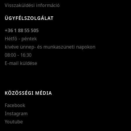
Visszaküldési információ
ÜGYFÉLSZOLGÁLAT
+36 1 88 55 505
Hétfő - péntek
kivéve ünnep- és munkaszüneti napokon
Szöveg méretének n
08:00 - 16:30
E-mail küldése
Szöveg méretének c
Szóköz növelése
Szóköz csökkentése
KÖZÖSSÉGI MÉDIA
Sortávolság növelés
Facebook
Sortávolság csökken
Instagram
Színek invertálása
Youtube