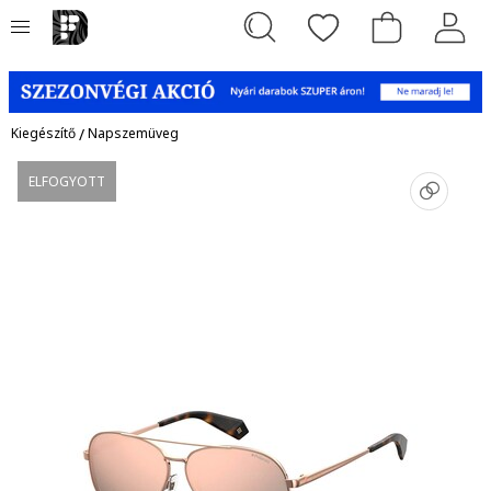
Kiegészítő
/
Napszemüveg
ELFOGYOTT