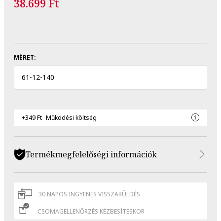
38.699 Ft
MÉRET:
61
-
12
-
140
+349 Ft
Működési költség
Termékmegfelelőségi információk
30 NAPOS INGYENES VISSZAKÜLDÉS
CSOMAGELLENŐRZÉS KÉZBESÍTÉSKOR