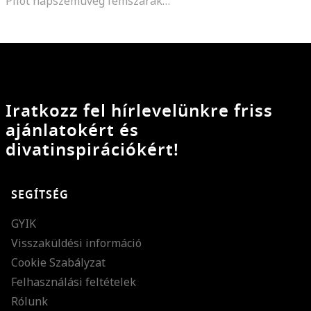
Pilot napszemüveg fémszárakkal
Iratkozz fel hírlevelünkre friss
ajánlatokért és
divatinspirációkért!
SEGÍTSÉG
GYIK
Visszaküldési információ
Cookie Szabályzat
Felhasználási feltételek
Rólunk