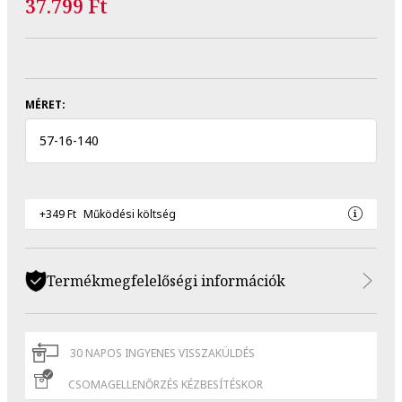
37.799 Ft
MÉRET:
57
-
16
-
140
+349 Ft
Működési költség
Termékmegfelelőségi információk
30 NAPOS INGYENES VISSZAKÜLDÉS
CSOMAGELLENŐRZÉS KÉZBESÍTÉSKOR