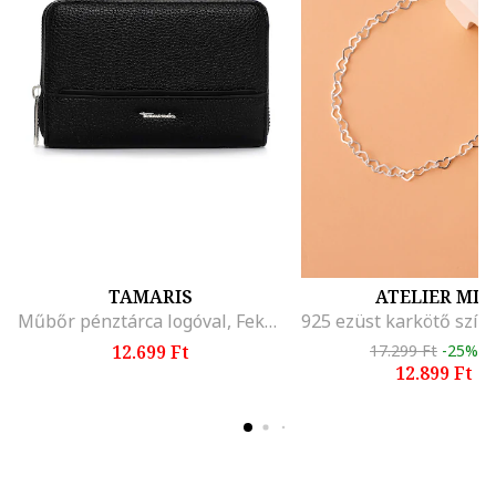
TAMARIS
ATELIER MIU
Műbőr pénztárca logóval, Fekete
12.699 Ft
17.299 Ft
-25%
12.899 Ft