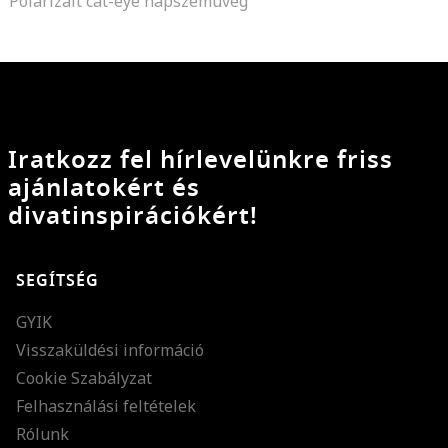
Polarizált cat-eye napszemüveg
Iratkozz fel hírlevelünkre friss
ajánlatokért és
divatinspirációkért!
SEGÍTSÉG
GYIK
Visszaküldési információ
Cookie Szabályzat
Felhasználási feltételek
Rólunk