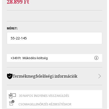
28.899 Ft
MÉRET:
55
-
22
-
145
+349 Ft
Működési költség
Termékmegfelelőségi információk
30 NAPOS INGYENES VISSZAKÜLDÉS
CSOMAGELLENŐRZÉS KÉZBESÍTÉSKOR