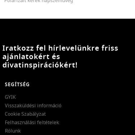
Polarizált kerek napszemüveg
Iratkozz fel hírlevelünkre friss
ajánlatokért és
divatinspirációkért!
SEGÍTSÉG
GYIK
Visszaküldési információ
Cookie Szabályzat
Felhasználási feltételek
Rólunk