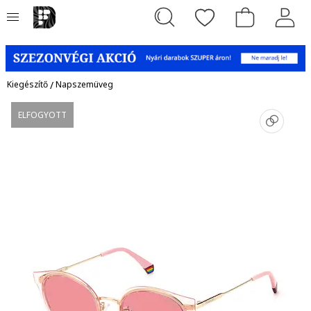
Kiegészítő
/
Napszemüveg
ELFOGYOTT