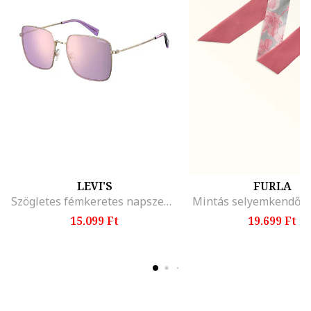
LEVI'S
FURLA
Szögletes fémkeretes napszemüveg, Aranyszín/Lila
Mintás selyemkendő, 
15.099 Ft
19.699 Ft