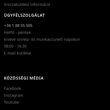
Visszaküldési információ
ÜGYFÉLSZOLGÁLAT
+36 1 88 55 505
Hétfő - péntek
kivéve ünnep- és munkaszüneti napokon
Szöveg méretének n
08:00 - 16:30
E-mail küldése
Szöveg méretének c
Szóköz növelése
Szóköz csökkentése
KÖZÖSSÉGI MÉDIA
Sortávolság növelés
Facebook
Sortávolság csökken
Instagram
Színek invertálása
Youtube