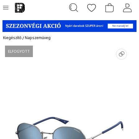
Kiegészítő
/
Napszemüveg
ELFOGYOTT