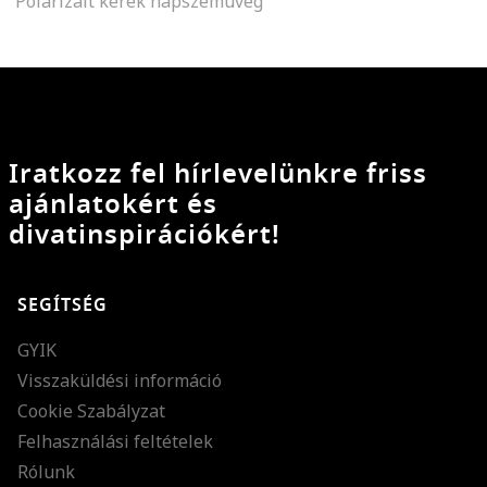
Polarizált kerek napszemüveg
Iratkozz fel hírlevelünkre friss
ajánlatokért és
divatinspirációkért!
SEGÍTSÉG
GYIK
Visszaküldési információ
Cookie Szabályzat
Felhasználási feltételek
Rólunk