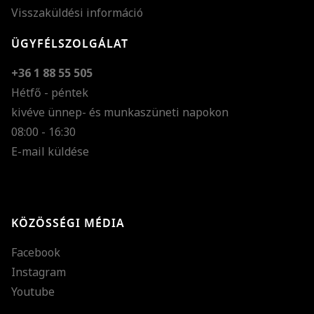
Visszaküldési információ
ÜGYFÉLSZOLGÁLAT
+36 1 88 55 505
Hétfő - péntek
kivéve ünnep- és munkaszüneti napokon
Szöveg méretének n
08:00 - 16:30
E-mail küldése
Szöveg méretének c
Szóköz növelése
Szóköz csökkentése
KÖZÖSSÉGI MÉDIA
Sortávolság növelés
Facebook
Sortávolság csökken
Instagram
Színek invertálása
Youtube