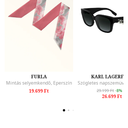
FURLA
KARL LAGERFE
Mintás selyemkendő, Eperszín
19.699 Ft
29.199 Ft
-8%
26.699 Ft