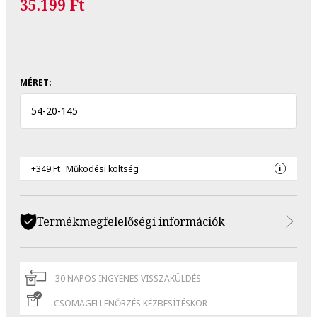
35.199 Ft
MÉRET:
54
-
20
-
145
+349 Ft
Működési költség
Termékmegfelelőségi információk
30 NAPOS INGYENES VISSZAKÜLDÉS
CSOMAGELLENŐRZÉS KÉZBESÍTÉSKOR