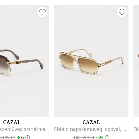
CAZAL
CAZAL
Shield napszemüveg színátmenetes lencsékkel, Aranyszín/Koptatott fekete
Shield napszemüveg logóval, Aranyszín/Ezüstszín/Átlátszó
7.199 Ft
-8%
106.599 Ft
-6%