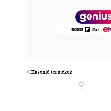
Összetétel
Keret anyaga: acetát
Lencsék anyaga: műanyag
Méretek
Lencse szélessége: 57 mm
Híd szélesség: 17 mm
Szár hosszúság: 145 mm
Termékszám
Hasonló termékek
GG0687S-002