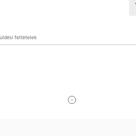
üldési feltételek
kohollal, parfümmel, acetonnal, mosószerrel és koptató felületekkel 
n érkezik