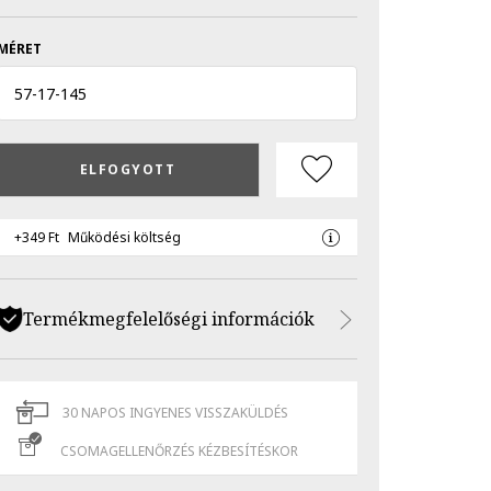
MÉRET
57
-
17
-
145
ELFOGYOTT
+349 Ft
Működési költség
Termékmegfelelőségi információk
30 NAPOS INGYENES VISSZAKÜLDÉS
CSOMAGELLENŐRZÉS KÉZBESÍTÉSKOR