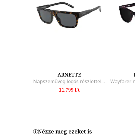
ARNETTE
Napszemüveg logós részlettel, Sötétbarna/Fekete/Sárga
11.799 Ft
Nézze meg ezeket is