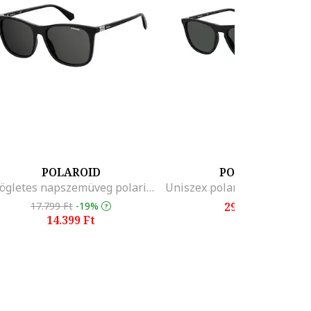
POLAROID
POLAROID
Szögletes napszemüveg polarizált lencsékkel, Fekete
17.799 Ft
-19%
29.699 Ft
14.399 Ft