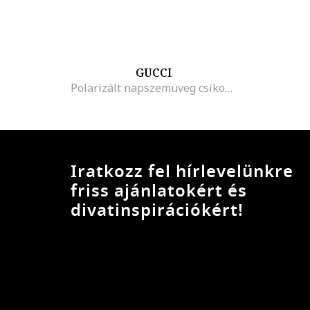
GUCCI
Polarizált napszemüveg csíkos kerettel
Iratkozz fel hírlevelünkre
friss ajánlatokért és
divatinspirációkért!