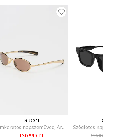
GUCCI
GUCCI
Fémkeretes napszemüveg, Aranyszín
Szögletes napszemüveg, Fe
130.599 Ft
116.899 Ft
-15%