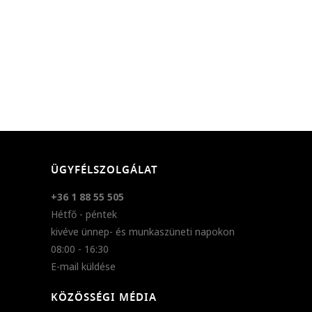
ÜGYFÉLSZOLGÁLAT
+36 1 88 55 505
Hétfő - péntek
kivéve ünnep- és munkaszüneti napokon
08:00 - 16:30
E-mail küldése
KÖZÖSSÉGI MÉDIA