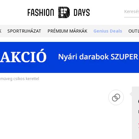
Keresés
K
SPORTRUHÁZAT
PRÉMIUM MÁRKÁK
Genius Deals
OUT
emüveg csíkos kerettel