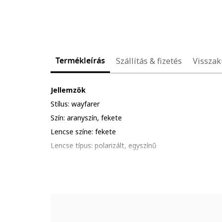
Termékleírás
Szállítás & fizetés
Visszak
Jellemzők
Stílus: wayfarer
Szín: aranyszín, fekete
Lencse színe: fekete
Lencse típus: polarizált, egyszínű
Szemüvegkeret színe: fekete/aranyszín
UV védelem: 3
Részletek: kerüld a termék ütődését, karcolódását; al
hőhatásnak.
Csomagolás: a termék logóval ellátott csomagolásba