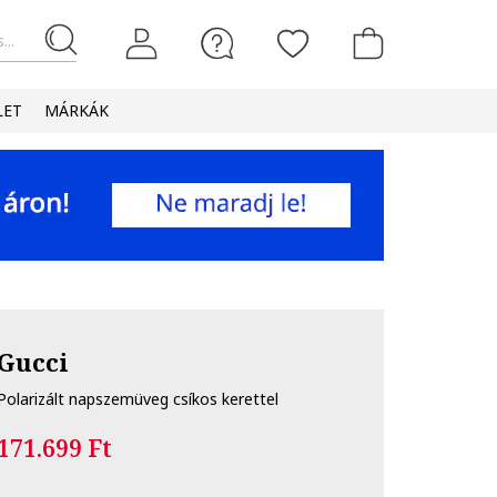
...
LET
MÁRKÁK
Gucci
Polarizált napszemüveg csíkos kerettel
171.699 Ft