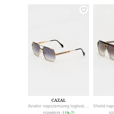
CAZAL
Aviator napszemüveg logóval, Aranyszín/Fekete
112.699 Ft
-11%
12