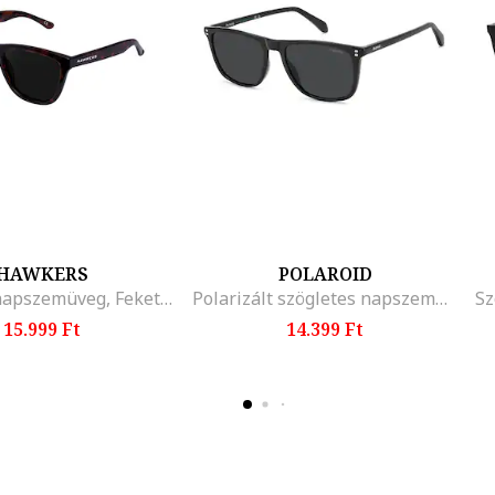
HAWKERS
POLAROID
Wayfarer napszemüveg, Fekete/Barna
Polarizált szögletes napszemüveg, Fekete
15.999 Ft
14.399 Ft