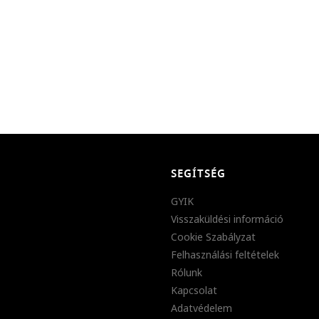
SEGÍTSÉG
GYIK
Visszaküldési információ
Cookie Szabályzat
Felhasználási feltételek
Rólunk
Kapcsolat
Adatvédelem