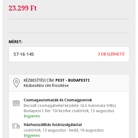
23.299 Ft
MÉRET:
57
-
16
-
145
3 DB ELÉRHETŐ
KÉZBESÍTÉSI CÍM:
PEST - BUDAPESTI
Kézbesítési cím frissítése
Csomagautomaták és Csomagpontok
Becsült csomagátvétel kezdete: GLS Automata SHELL
Budapest I. Ker.
Től kezdve
csütörtök, 13 augusztus
Ingyenes
Házhozszállítás futárszolgálattal
csütörtök, 13 augusztus - kedd, 18 augusztus
Ingyenes