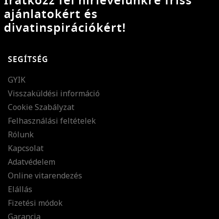
Iratkozz fel hírlevelünkre friss
ajánlatokért és
divatinspirációkért!
SEGÍTSÉG
GYIK
Visszaküldési információ
Cookie Szabályzat
Felhasználási feltételek
Rólunk
Kapcsolat
Adatvédelem
Online vitarendezés
Elállás
Fizetési módok
Garancia