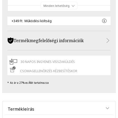
Minden lehetőség
+349 Ft
Működési költség
Termékmegfelelőségi információk
30 NAPOS INGYENES VISSZAKÜLDÉS
CSOMAGELLENŐRZÉS KÉZBESÍTÉSKOR
Az ár a 27%-os Áfát tartalmazza
Termékleírás