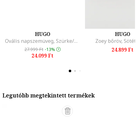
HUGO
HUGO
Ovális napszemüveg, Szürke/Lila
Zoey bőröv, Sötétb
27.999 Ft
-13%
24.899 Ft
24.099 Ft
Legutóbb megtekintett termékek