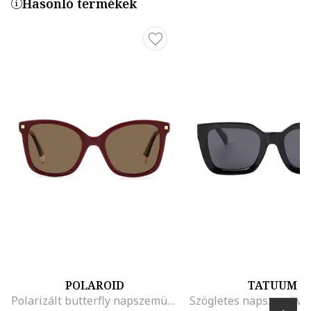
Hasonló termékek
POLAROID
TATUUM
Polarizált butterfly napszemüveg, Bordó/Barna
Szögletes napszemüveg