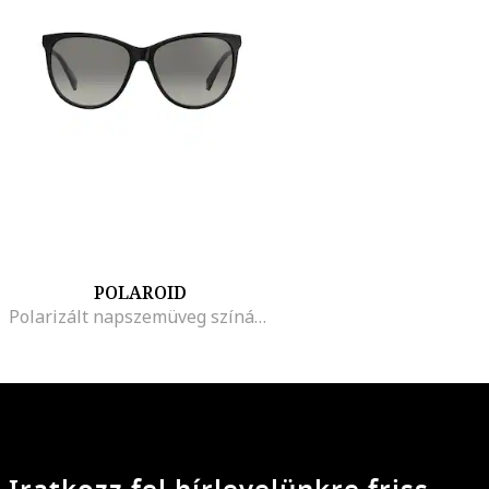
POLAROID
Polarizált napszemüveg színátmenetes lencsékkel