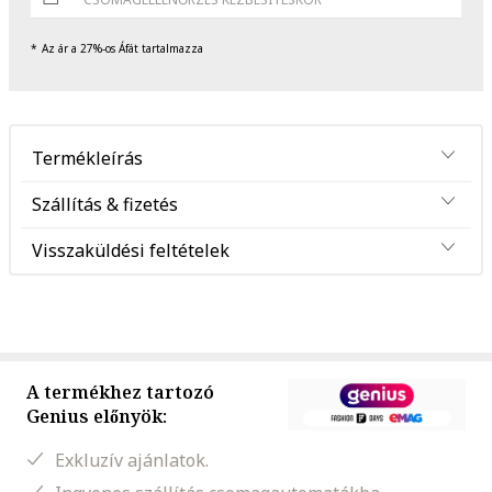
Az ár a 27%-os Áfát tartalmazza
Termékleírás
Szállítás & fizetés
Visszaküldési feltételek
A termékhez tartozó
Genius előnyök:
Exkluzív ajánlatok.