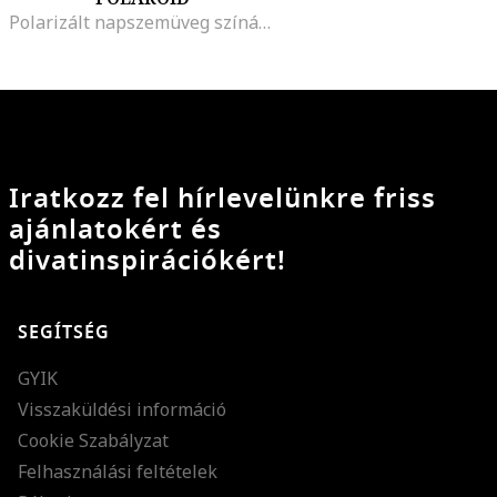
Polarizált napszemüveg színátmenetes lencsékkel, Bíborszín
Iratkozz fel hírlevelünkre friss
ajánlatokért és
divatinspirációkért!
SEGÍTSÉG
GYIK
Visszaküldési információ
Cookie Szabályzat
Felhasználási feltételek