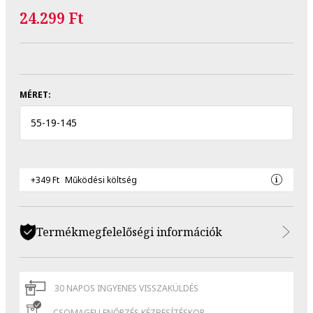
24.299 Ft
MÉRET:
55
-
19
-
145
+349 Ft
Működési költség
Termékmegfelelőségi információk
30 NAPOS INGYENES VISSZAKÜLDÉS
CSOMAGELLENŐRZÉS KÉZBESÍTÉSKOR