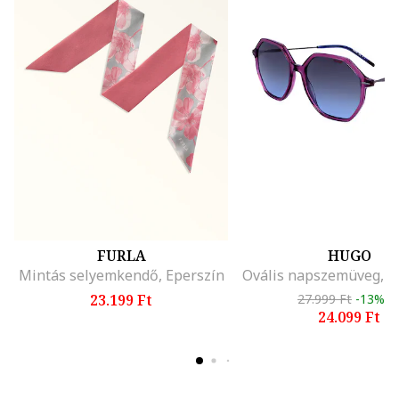
FURLA
HUGO
Mintás selyemkendő, Eperszín
23.199 Ft
27.999 Ft
-13%
24.099 Ft