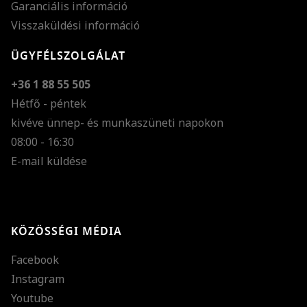
Garanciális információ
Visszaküldési információ
ÜGYFÉLSZOLGÁLAT
+36 1 88 55 505
Hétfő - péntek
kivéve ünnep- és munkaszüneti napokon
Szöveg méretének n
08:00 - 16:30
E-mail küldése
Szöveg méretének c
Szóköz növelése
Szóköz csökkentése
KÖZÖSSÉGI MÉDIA
Sortávolság növelés
Facebook
Sortávolság csökken
Instagram
Színek invertálása
Youtube