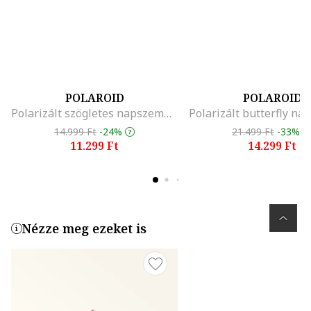
POLAROID
POLAROID
Polarizált szögletes napszemüveg, Sötétpiros
14.999 Ft
-24%
21.499 Ft
-33%
11.299 Ft
14.299 Ft
Nézze meg ezeket is