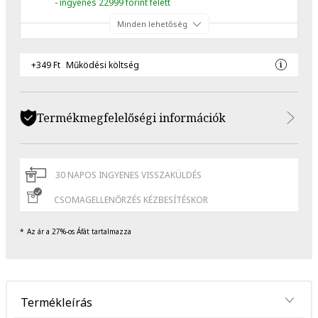
- ingyenes 22999 forint felett
Minden lehetőség
+349 Ft
Működési költség
Termékmegfelelőségi információk
30 NAPOS INGYENES VISSZAKÜLDÉS
CSOMAGELLENŐRZÉS KÉZBESÍTÉSKOR
Az ár a 27%-os Áfát tartalmazza
Termékleírás