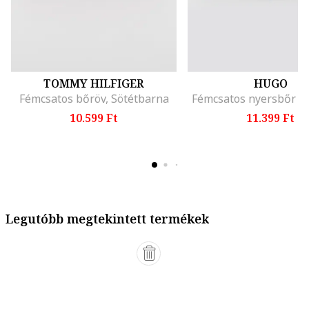
TOMMY HILFIGER
HUGO
Fémcsatos bőröv, Sötétbarna
Fémcsatos nyersbőr öv
10.599 Ft
11.399 Ft
Legutóbb megtekintett termékek