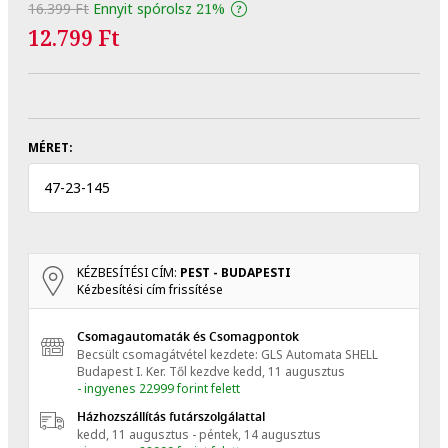
16.399 Ft
Ennyit spórolsz
21%
12.799 Ft
MÉRET:
47
-
23
-
145
KÉZBESÍTÉSI CÍM:
PEST - BUDAPESTI
Kézbesítési cím frissítése
Csomagautomaták és Csomagpontok
Becsült csomagátvétel kezdete: GLS Automata SHELL
Budapest I. Ker.
Től kezdve
kedd, 11 augusztus
- ingyenes 22999 forint felett
Házhozszállítás futárszolgálattal
kedd, 11 augusztus - péntek, 14 augusztus