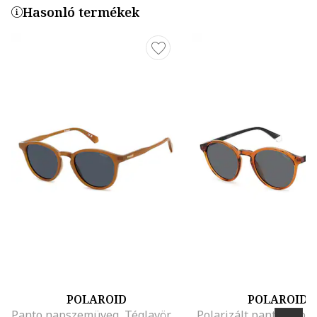
Hasonló termékek
POLAROID
POLAROID
Panto napszemüveg, Téglavörös
Polarizált panto nap