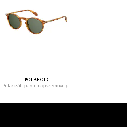
POLAROID
Polarizált panto napszemüveg, Narancssárga