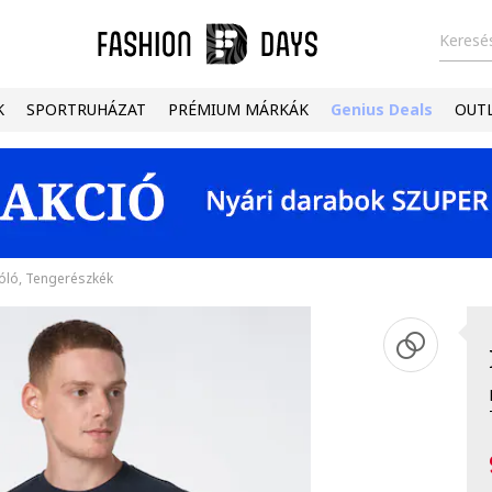
Keresés
K
SPORTRUHÁZAT
PRÉMIUM MÁRKÁK
Genius Deals
OUT
óló, Tengerészkék