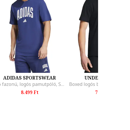
ADIDAS SPORTSWEAR
UNDER ARMOUR
Bő fazonú, logós pamutpóló, Sötétkék/Fehér
8.499 Ft
7.599 Ft