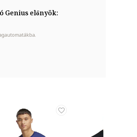
ó Genius előnyök:
magautomatákba.