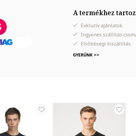
A termékhez tartoz
, Derék: 76 cm, Csípő: 93 cm
Exkluzív ajánlatok.
Ingyenes szállítás cso
Elsőbbségi kiszállítás.
GYERÜNK >>