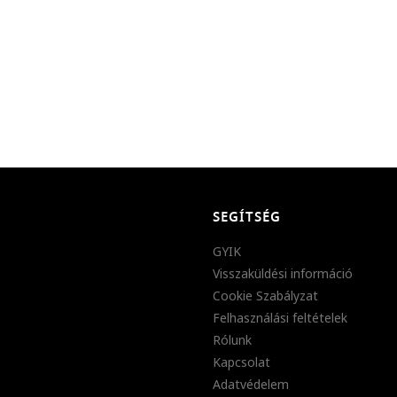
SEGÍTSÉG
GYIK
Visszaküldési információ
Cookie Szabályzat
Felhasználási feltételek
Rólunk
Kapcsolat
Adatvédelem