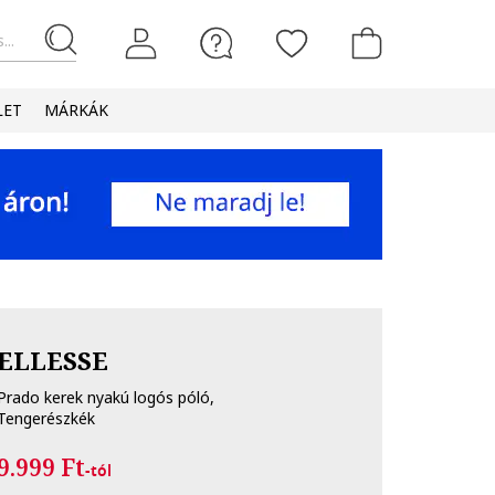
...
LET
MÁRKÁK
ELLESSE
Prado kerek nyakú logós póló,
Tengerészkék
9.999 Ft
-tól