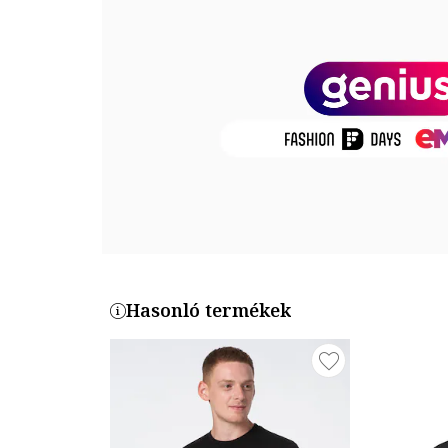
Modellinformáció
A modellen látható termék mérete: M.
Modell méretei: Magasság: 186 cm, Mellbőség: 99 cm
Termékszám
SHC07405-NAV
Hasonló termékek