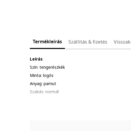
Termékleírás
Szállítás & fizetés
Visszak
Leírás
Szín: tengerészkék
Minta: logós
Anyag: pamut
Szabás: normál
Gallér: kerek nyakrész
Ujjhossz: rövid ujjú
Összetétel
Külső anyag: 100% pamut