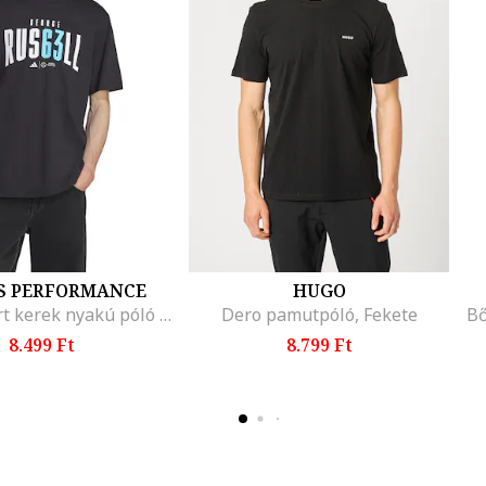
S PERFORMANCE
HUGO
Motor Sport kerek nyakú póló felirattal, Fekete/Fehér/Világoskék
Dero pamutpóló, Fekete
8.499 Ft
8.799 Ft