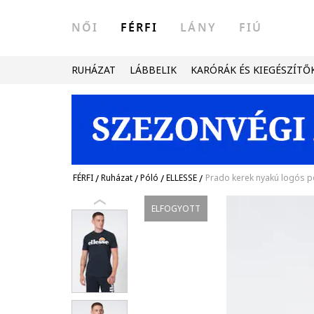
NŐI
FÉRFI
LÁNY
FIÚ
RUHÁZAT
LÁBBELIK
KARÓRÁK ÉS KIEGÉSZÍTŐ
FÉRFI
/
Ruházat
/
Póló
/
ELLESSE
/
Prado kerek nyakú logós p
ELFOGYOTT