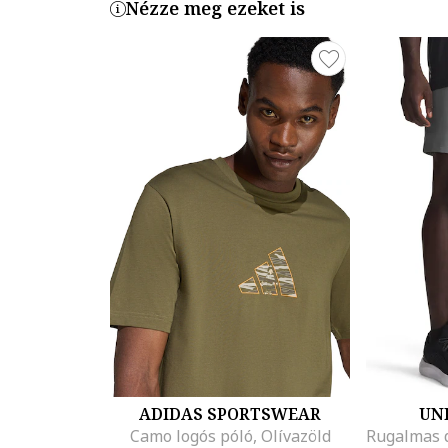
Nézze meg ezeket is
ADIDAS SPORTSWEAR
UN
Camo logós póló, Olívazöld