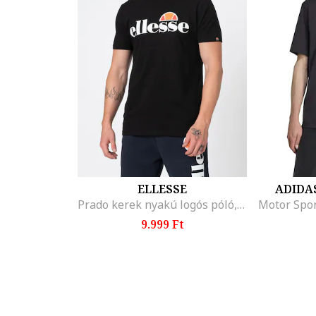
ELLESSE
ADIDA
Prado kerek nyakú logós póló, Fekete
9.999 Ft