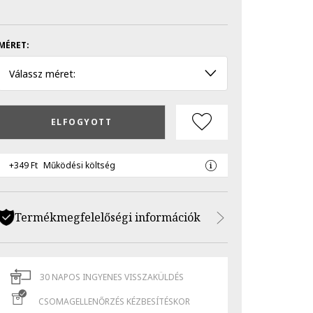
MÉRET:
Válassz méret:
ELFOGYOTT
+349 Ft
Működési költség
Termékmegfelelőségi információk
30 NAPOS INGYENES VISSZAKÜLDÉS
CSOMAGELLENŐRZÉS KÉZBESÍTÉSKOR