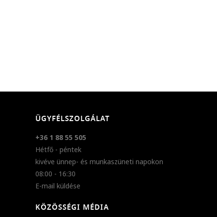
ÜGYFÉLSZOLGÁLAT
+36 1 88 55 505
Hétfő - péntek
kivéve ünnep- és munkaszüneti napokon
08:00 - 16:30
E-mail küldése
KÖZÖSSÉGI MÉDIA