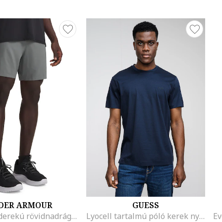
DER ARMOUR
GUESS
Rugalmas derekú rövidnadrág, Világosszürke
Lyocell tartalmú póló kerek nyakrésszel, Sötétkék