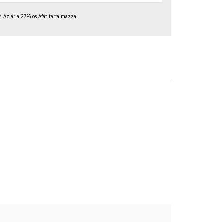
Az ár a 27%-os Áfát tartalmazza