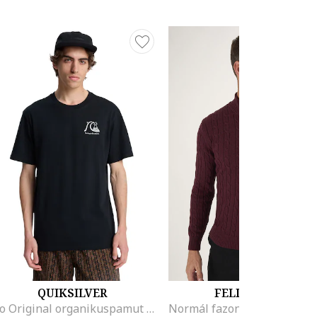
QUIKSILVER
FELIX HARDY
Evo Original organikuspamut póló logóval a hátoldalán, Fehér/Fekete