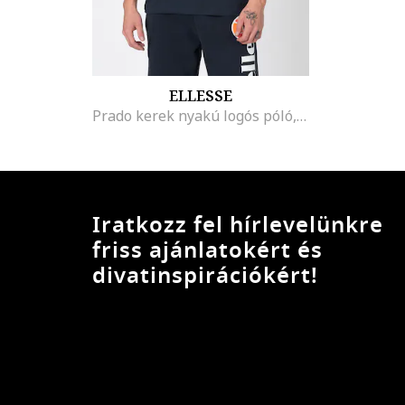
ELLESSE
Prado kerek nyakú logós póló, Tengerészkék
Iratkozz fel hírlevelünkre
friss ajánlatokért és
divatinspirációkért!