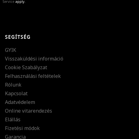
Service
apply.
GRATULÁLUNK!
Sikeresen feliratkoztál hírlevelünkre a(z)
%email%
címmel.
Alig várjuk, hogy elküldhessük neked márkáink legújabb kollekcióit,
SEGÍTSÉG
különleges ajánlatainkat és stílustippjeinket!
GYIK
Visszaküldési információ
Cookie Szabályzat
Felhasználási feltételek
Rólunk
Kapcsolat
Adatvédelem
Online vitarendezés
Elállás
Fizetési módok
Garancia