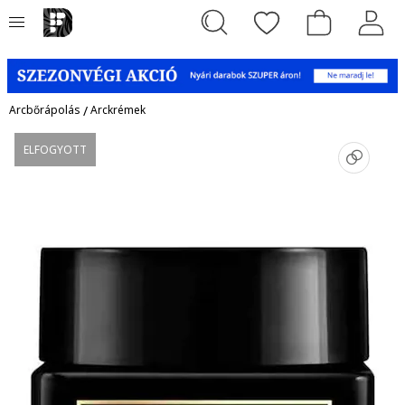
Arcbőrápolás
/
Arckrémek
ELFOGYOTT