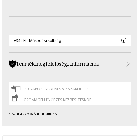
+349 Ft
Működési költség
Termékmegfelelőségi információk
30 NAPOS INGYENES VISSZAKÜLDÉS
CSOMAGELLENŐRZÉS KÉZBESÍTÉSKOR
Az ár a 27%-os Áfát tartalmazza