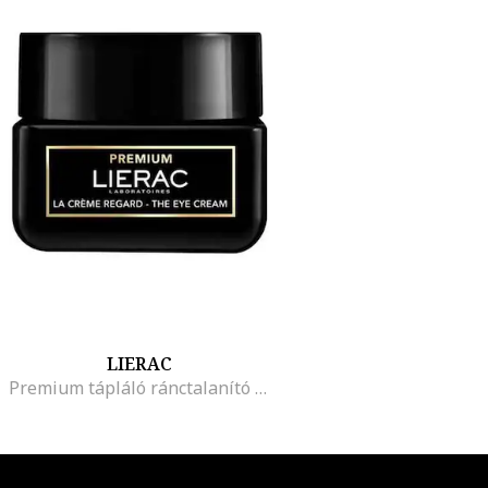
LIERAC
Premium tápláló ránctalanító krém, 50 ml