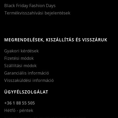
Black Friday Fashion Days
Termékvisszahívási bejelentések
MEGRENDELÉSEK, KISZÁLLÍTÁS ÉS VISSZÁRUK
Gyakori kérdések
Fizetési módok
Szállítási módok
Garanciális információ
Visszaküldési információ
ÜGYFÉLSZOLGÁLAT
+36 1 88 55 505
Hétfő - péntek
kivéve ünnep- és munkaszüneti napokon