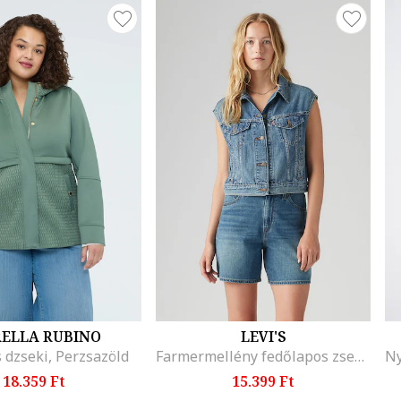
RELLA RUBINO
LEVI'S
 dzseki, Perzsazöld
Farmermellény fedőlapos zsebekkel, Világoskék
18.359 Ft
15.399 Ft