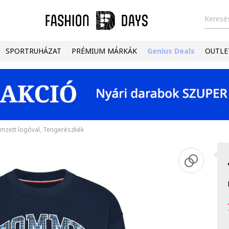
Keresés
SPORTRUHÁZAT
PRÉMIUM MÁRKÁK
Genius Deals
OUTLE
ímzett logóval, Tengerészkék