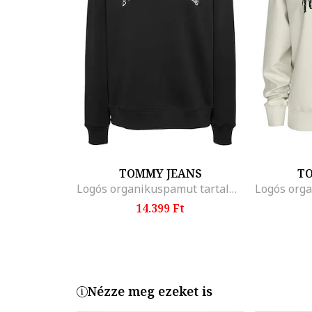
TOMMY JEANS
T
Logós organikuspamut tartalmú pulóver, Fehér/Fekete
14.399 Ft
Nézze meg ezeket is