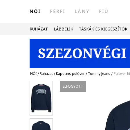
NŐI
FÉRFI
LÁNY
FIÚ
RUHÁZAT
LÁBBELIK
TÁSKÁK ÉS KIEGÉSZÍTŐK
NŐI
/
Ruházat
/
Kapucnis pulóver
/
Tommy Jeans
/
Pulóver h
ELFOGYOTT