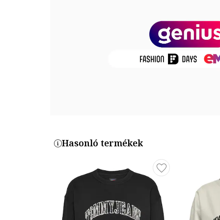
Külső anyag: 65% organikus pamut, 35% poliészter
Termékszám
DW0DW18380-C1G
Hasonló termékek