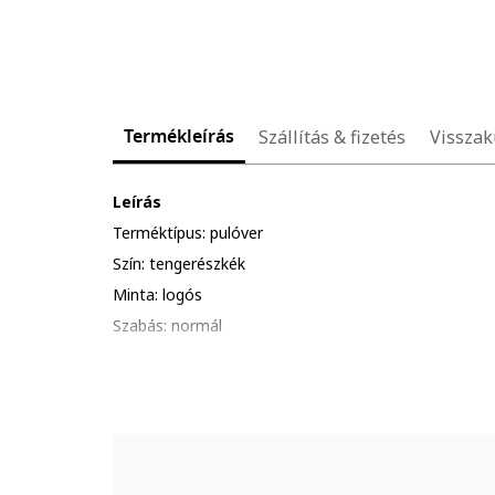
Termékleírás
Szállítás & fizetés
Visszak
Leírás
Terméktípus: pulóver
Szín: tengerészkék
Minta: logós
Szabás: normál
Zárószerkezet: rögzítés nélküli
Anyag: szintetikus anyag, organikus pamut
Ujjhossz: hosszú ujjú
Részletek: hímzés
Összetétel