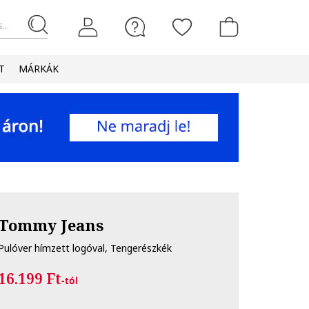
...
T
MÁRKÁK
Tommy Jeans
Pulóver hímzett logóval, Tengerészkék
16.199 Ft
-tól