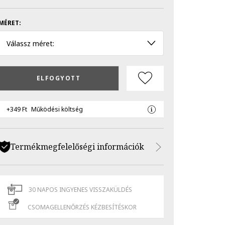
MÉRET:
Válassz méret:
ELFOGYOTT
+349 Ft
Működési költség
Termékmegfelelőségi információk
30 NAPOS INGYENES VISSZAKÜLDÉS
CSOMAGELLENŐRZÉS KÉZBESÍTÉSKOR