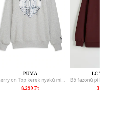
PUMA
LC WAIKIKI
Cherry on Top kerek nyakú mintás sportpulóver, Világosszürke/Púderkék/Fehér
8.299 Ft
3.995 Ft