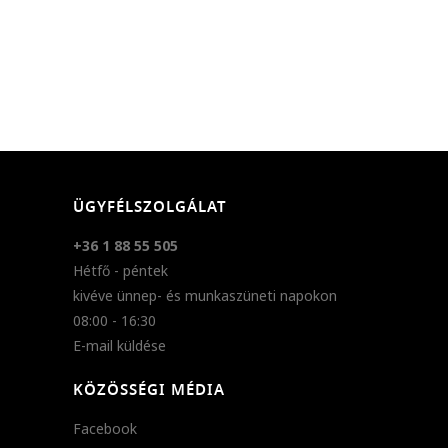
ÜGYFÉLSZOLGÁLAT
+36 1 88 55 505
Hétfő - péntek
kivéve ünnep- és munkaszüneti napokon
08:00 - 16:30
E-mail küldése
KÖZÖSSÉGI MÉDIA
Facebook