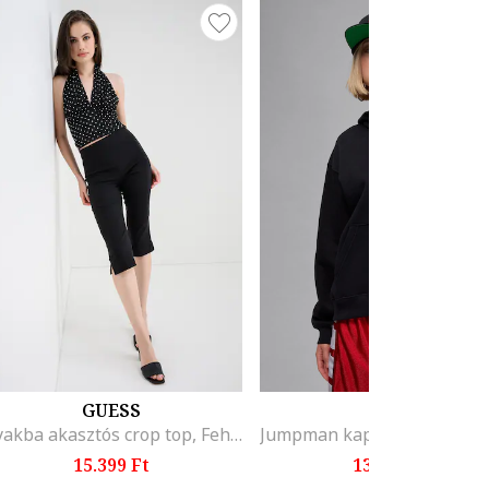
GUESS
NIKE
Nyakba akasztós crop top, Fehér/Fekete
15.399 Ft
13.899 Ft