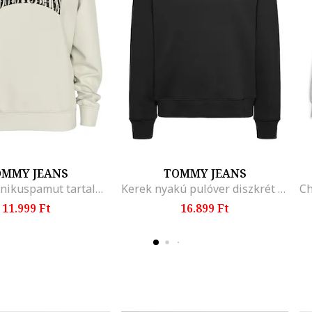
OMMY JEANS
TOMMY JEANS
Logós organikuspamut tartalmú pulóver, Csontszín/Fekete
Kerek nyakú pulóver diszkrét logós foltrátéttel, Fekete
11.999 Ft
16.899 Ft