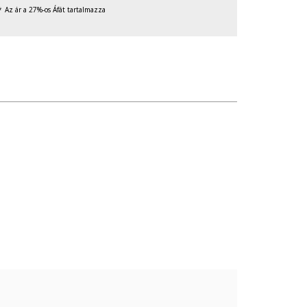
Az ár a 27%-os Áfát tartalmazza