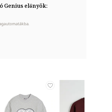
ó Genius előnyök:
magautomatákba.