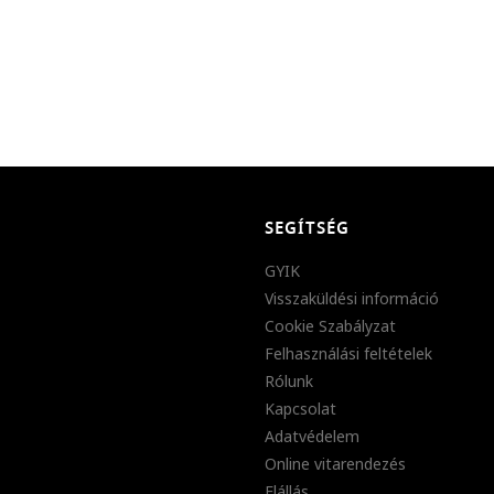
SEGÍTSÉG
GYIK
Visszaküldési információ
Cookie Szabályzat
Felhasználási feltételek
Rólunk
Kapcsolat
Adatvédelem
Online vitarendezés
Elállás