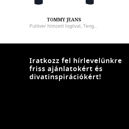
TOMMY JEANS
Pulóver hímzett logóval, Tengerészkék
Iratkozz fel hírlevelünkre
friss ajánlatokért és
divatinspirációkért!