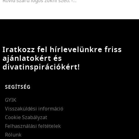
Rövid szárú logós zokni szett - 3 pár
Iratkozz fel hírlevelünkre friss
ajánlatokért és
divatinspirációkért!
SEGÍTSÉG
GYIK
Visszaküldési információ
Cookie Szabályzat
Felhasználási feltételek
Rólunk