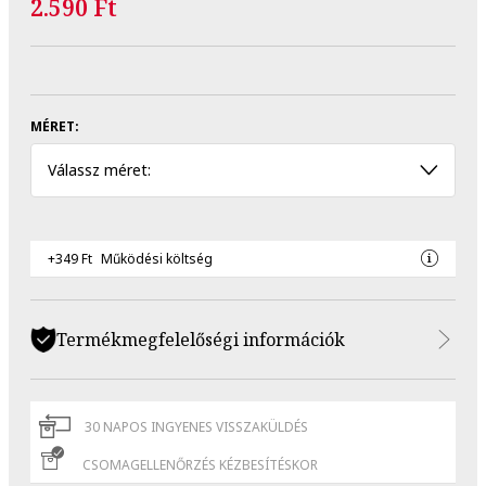
2.590 Ft
MÉRET:
Válassz méret:
+349 Ft
Működési költség
Termékmegfelelőségi információk
30 NAPOS INGYENES VISSZAKÜLDÉS
CSOMAGELLENŐRZÉS KÉZBESÍTÉSKOR