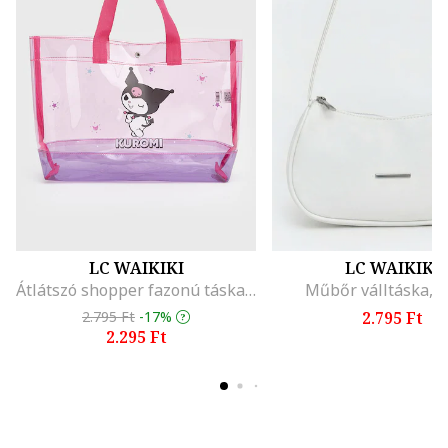
LC WAIKIKI
LC WAIKIKI
Átlátszó shopper fazonú táska rajzfilmes mintával, Fehér/Fekete/Élénk rózsaszín/Halványlila
Műbőr válltáska, F
2.795 Ft
-17%
2.795 Ft
2.295 Ft