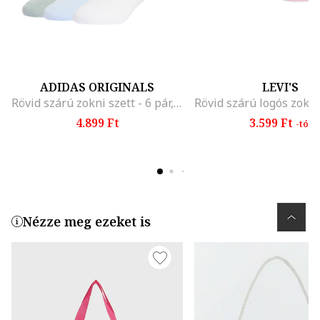
ADIDAS ORIGINALS
LEVI'S
Rövid szárú zokni szett - 6 pár, Fehér/Sárga/Rózsaszín
4.899 Ft
3.599 Ft
-tól
Nézze meg ezeket is