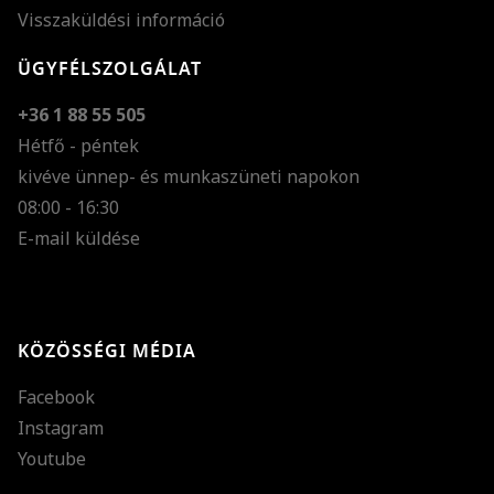
Visszaküldési információ
ÜGYFÉLSZOLGÁLAT
+36 1 88 55 505
Hétfő - péntek
kivéve ünnep- és munkaszüneti napokon
Szöveg méretének n
08:00 - 16:30
E-mail küldése
Szöveg méretének c
Szóköz növelése
Szóköz csökkentése
KÖZÖSSÉGI MÉDIA
Sortávolság növelés
Facebook
Sortávolság csökken
Instagram
Színek invertálása
Youtube