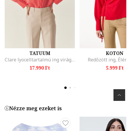
TATUUM
KOTON
Clare lyocelltartalmú ing virágmintás rátéttel, Korallszín
Redőzött ing, Élénk
17.990 Ft
5.999 Ft
Nézze meg ezeket is