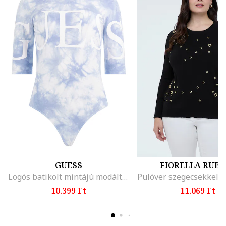
GUESS
FIORELLA RUBI
Logós batikolt mintájú modáltartalmú body
10.399 Ft
11.069 Ft