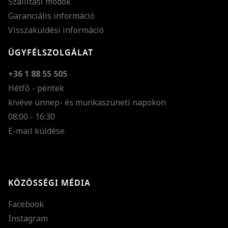
Szállítási módok
Garanciális információ
Visszaküldési információ
ÜGYFÉLSZOLGÁLAT
+36 1 88 55 505
Hétfő - péntek
kivéve ünnep- és munkaszüneti napokon
Szöveg méretének n
08:00 - 16:30
E-mail küldése
Szöveg méretének c
Szóköz növelése
Szóköz csökkentése
KÖZÖSSÉGI MÉDIA
Sortávolság növelés
Facebook
Sortávolság csökken
Instagram