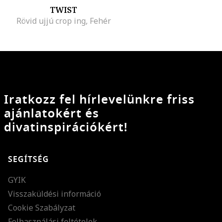
TWIST
Rövid ujjú crop ing, Fehér
Iratkozz fel hírlevelünkre friss
ajánlatokért és
divatinspirációkért!
SEGÍTSÉG
GYIK
Visszaküldési információ
Cookie Szabályzat
Felhasználási feltételek