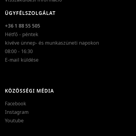
ÜGYFÉLSZOLGÁLAT
+36 1 88 55 505
Hétfő - péntek
kivéve ünnep- és munkaszüneti napokon
Szöveg méretének n
08:00 - 16:30
E-mail küldése
Szöveg méretének c
Szóköz növelése
Szóköz csökkentése
KÖZÖSSÉGI MÉDIA
Sortávolság növelés
Facebook
Sortávolság csökken
Instagram
Színek invertálása
Youtube
Szürke színárnyalato