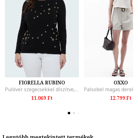
FIORELLA RUBINO
OXXO
Pulóver szegecsekkel díszítve, Fekete
11.069 Ft
12.799 Ft
Legutóbb megtekintett termékek