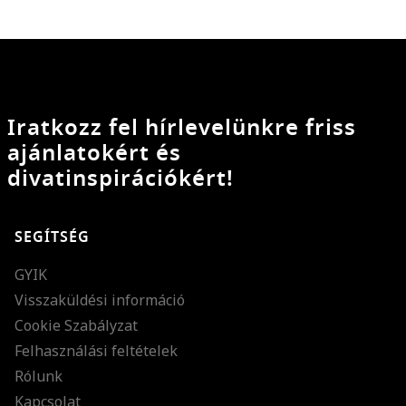
Iratkozz fel hírlevelünkre friss
ajánlatokért és
divatinspirációkért!
SEGÍTSÉG
GYIK
Visszaküldési információ
Cookie Szabályzat
Felhasználási feltételek
Rólunk
Kapcsolat