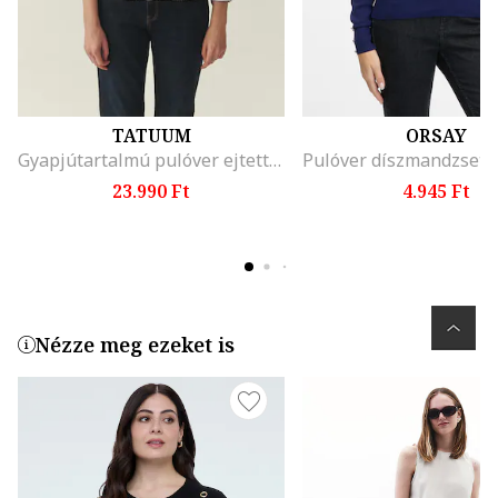
TATUUM
ORSAY
Gyapjútartalmú pulóver ejtett ujjakkal, Sötétkék
23.990 Ft
4.945 Ft
Nézze meg ezeket is