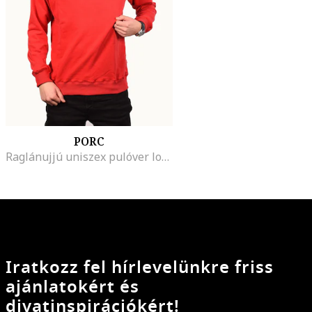
PORC
Raglánujjú uniszex pulóver logóval, Piros
Iratkozz fel hírlevelünkre friss
ajánlatokért és
divatinspirációkért!