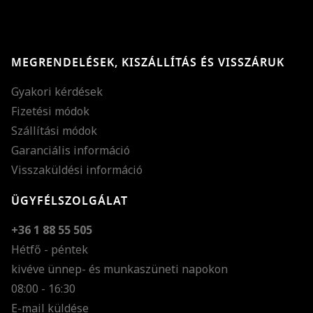
MEGRENDELÉSEK, KISZÁLLÍTÁS ÉS VISSZÁRUK
Gyakori kérdések
Fizetési módok
Szállítási módok
Garanciális információ
Visszaküldési információ
ÜGYFÉLSZOLGÁLAT
+36 1 88 55 505
Hétfő - péntek
kivéve ünnep- és munkaszüneti napokon
Szöveg méretének n
08:00 - 16:30
E-mail küldése
Szöveg méretének c