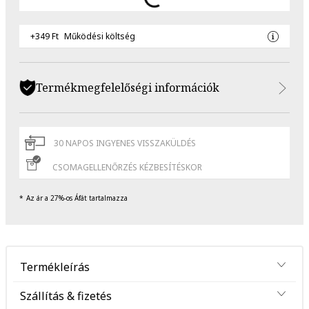
+349 Ft
Működési költség
Termékmegfelelőségi információk
30 NAPOS INGYENES VISSZAKÜLDÉS
CSOMAGELLENŐRZÉS KÉZBESÍTÉSKOR
Az ár a 27%-os Áfát tartalmazza
Termékleírás
Szállítás & fizetés