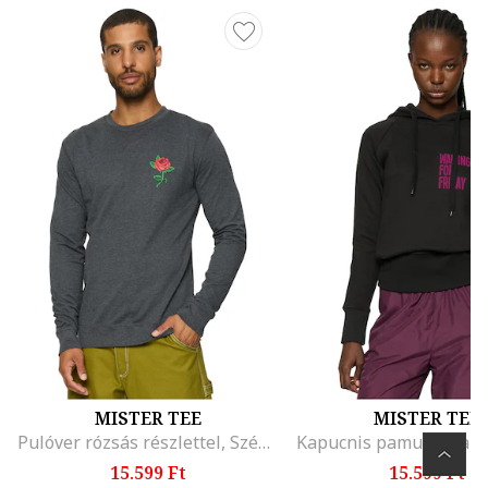
MISTER TEE
MISTER TEE
Pulóver rózsás részlettel, Szénszürke
15.599 Ft
15.599 Ft