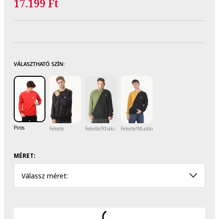
17.199 Ft
VÁLASZTHATÓ SZÍN:
Piros
Fekete
Fekete/Khaki
Fekete/Mustársárga
MÉRET:
Válassz méret: