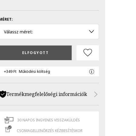
MÉRET:
Válassz méret:
ELFOGYOTT
+349 Ft
Működési költség
Termékmegfelelőségi információk
30 NAPOS INGYENES VISSZAKÜLDÉS
CSOMAGELLENŐRZÉS KÉZBESÍTÉSKOR