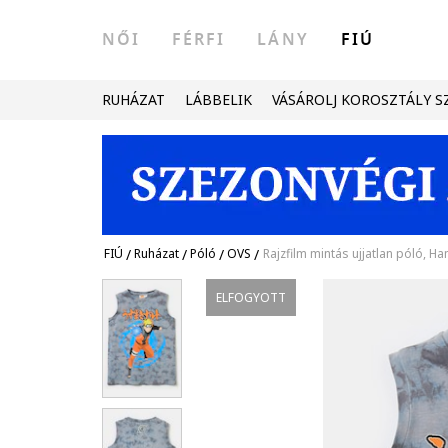
NŐI
FÉRFI
LÁNY
FIÚ
RUHÁZAT
LÁBBELIK
VÁSÁROLJ KOROSZTÁLY S
FIÚ
/
Ruházat
/
Póló
/
OVS
/
Rajzfilm mintás ujjatlan póló, H
ELFOGYOTT