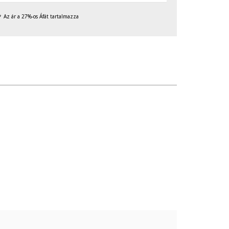
Az ár a 27%-os Áfát tartalmazza