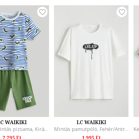
C WAIKIKI
LC WAIKIKI
Krokodil mintás pizsama, Királykék/Olívazöld/Fehér
Mintás pamutpóló, Fehér/Antracitszürke
2.295 Ft
1.995 Ft