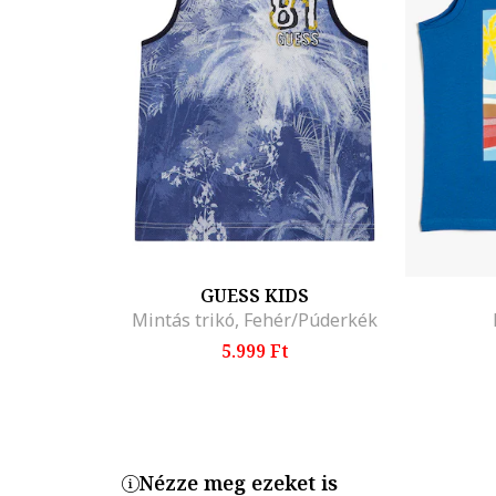
GUESS KIDS
Mintás trikó, Fehér/Púderkék
5.999 Ft
Nézze meg ezeket is