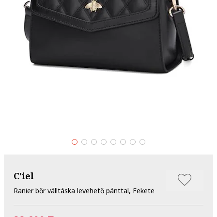
C'iel
Ranier bőr válltáska levehető pánttal, Fekete