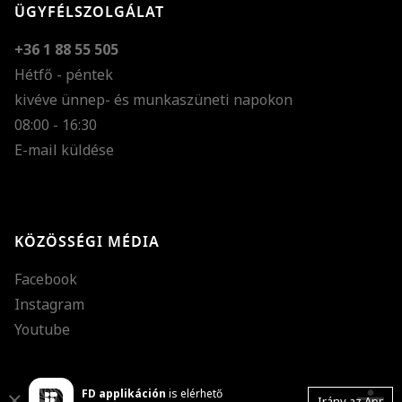
ÜGYFÉLSZOLGÁLAT
+36 1 88 55 505
Hétfő - péntek
kivéve ünnep- és munkaszüneti napokon
Szöveg méretének n
08:00 - 16:30
E-mail küldése
Szöveg méretének c
Szóköz növelése
Szóköz csökkentése
KÖZÖSSÉGI MÉDIA
Sortávolság növelés
Facebook
Sortávolság csökken
Instagram
Színek invertálása
Youtube
Szürke színárnyalato
FD applikáción
is elérhető
Nagy kurzor
Close
Irány az App