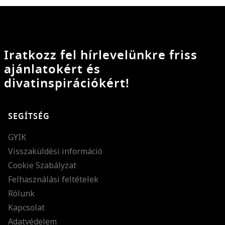
Iratkozz fel hírlevelünkre friss
ajánlatokért és
divatinspirációkért!
SEGÍTSÉG
GYIK
Visszaküldési információ
Cookie Szabályzat
Felhasználási feltételek
Rólunk
Kapcsolat
Adatvédelem