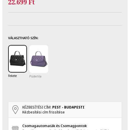
22.699 Ft
VÁLASZTHATÓ SZÍN:
Fekete
Púderlila
KÉZBESÍTÉSI CÍM:
PEST - BUDAPESTI
Kézbesítési cím frissítése
Csomagautomaták és Csomagpontok