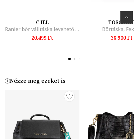
C'IEL
TOSCANIO
Ranier bőr válltáska levehető pánttal, Púderlila
Bőrtáska, Feket
20.499 Ft
36.900 Ft
Nézze meg ezeket is