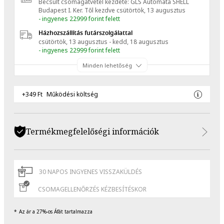
Becsült csomagátvétel kezdete: GLS Automata SHELL
Budapest I. Ker.
Től kezdve
csütörtök, 13 augusztus
- ingyenes 22999 forint felett
Házhozszállítás futárszolgálattal
csütörtök, 13 augusztus - kedd, 18 augusztus
- ingyenes 22999 forint felett
Minden lehetőség
+349 Ft
Működési költség
Termékmegfelelőségi információk
30 NAPOS INGYENES VISSZAKÜLDÉS
CSOMAGELLENŐRZÉS KÉZBESÍTÉSKOR
Az ár a 27%-os Áfát tartalmazza