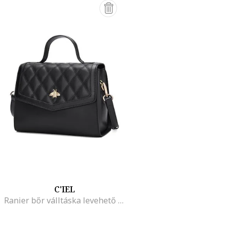
C'IEL
Ranier bőr válltáska levehető pánttal, Fekete