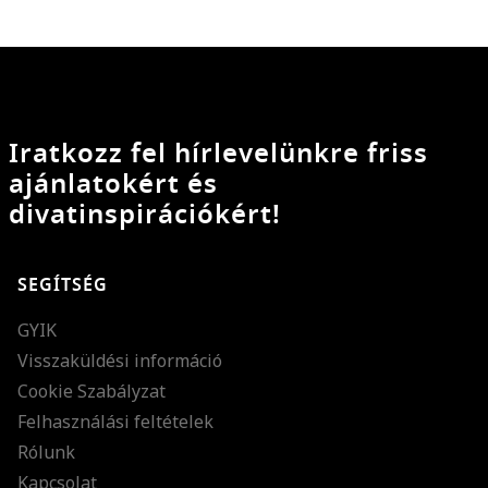
Iratkozz fel hírlevelünkre friss
ajánlatokért és
divatinspirációkért!
SEGÍTSÉG
GYIK
Visszaküldési információ
Cookie Szabályzat
Felhasználási feltételek
Rólunk
Kapcsolat