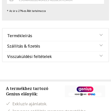
Az ár a 27%-os Áfát tartalmazza
Termékleírás
Szállítás & fizetés
Visszaküldési feltételek
A termékhez tartozó
Genius előnyök:
Exkluzív ajánlatok.