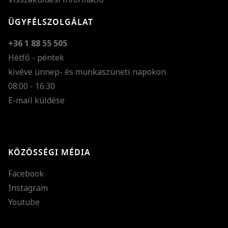
ÜGYFÉLSZOLGÁLAT
+36 1 88 55 505
Hétfő - péntek
kivéve ünnep- és munkaszüneti napokon
Szöveg méretének n
08:00 - 16:30
E-mail küldése
Szöveg méretének c
Szóköz növelése
Szóköz csökkentése
KÖZÖSSÉGI MÉDIA
Sortávolság növelés
Facebook
Sortávolság csökken
Instagram
Színek invertálása
Youtube
Szürke színárnyalato