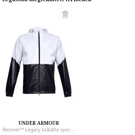
UNDER ARMOUR
Recover™ Legacy szálálló sportdzseki, Fehér/Fekete