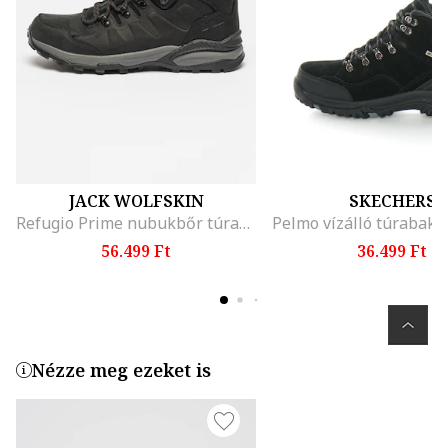
JACK WOLFSKIN
SKECHERS
Refugio Prime nubukbőr túrabakancs, Fekete/Sötétszürke
56.499 Ft
36.499 Ft
Nézze meg ezeket is