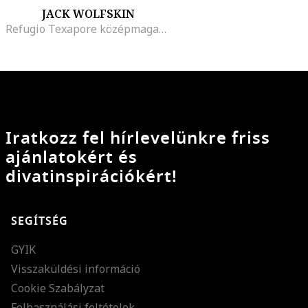
JACK WOLFSKIN
Refugio Texapore középmagas szárú nyersbőr túrabakancs, Fekete
Iratkozz fel hírlevelünkre friss
ajánlatokért és
divatinspirációkért!
SEGÍTSÉG
GYIK
Visszaküldési információ
Cookie Szabályzat
Felhasználási feltételek