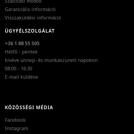
Szállítási módok
Garanciális információ
Visszaküldési információ
ÜGYFÉLSZOLGÁLAT
+36 1 88 55 505
Hétfő - péntek
kivéve ünnep- és munkaszüneti napokon
Szöveg méretének n
08:00 - 16:30
E-mail küldése
Szöveg méretének c
Szóköz növelése
Szóköz csökkentése
KÖZÖSSÉGI MÉDIA
Sortávolság növelés
Facebook
Sortávolság csökken
Instagram