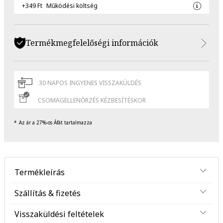
+349 Ft
Működési költség
Termékmegfelelőségi információk
30 NAPOS INGYENES VISSZAKÜLDÉS
CSOMAGELLENŐRZÉS KÉZBESÍTÉSKOR
Az ár a 27%-os Áfát tartalmazza
Termékleírás
Szállítás & fizetés
Visszaküldési feltételek