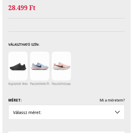
28.499 Ft
VÁLASZTHATÓ SZÍN:
Koptatott fekete/Antracitszürke
Pasztellkék/Pasztellrózsaszín
Pasztellrózsaszín
MÉRET:
Mi a méretem?
Válassz méret: