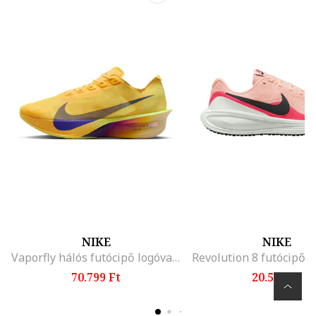
NIKE
NIKE
Vaporfly hálós futócipő logóval, Halvány narancssárga
70.799 Ft
20.599 Ft