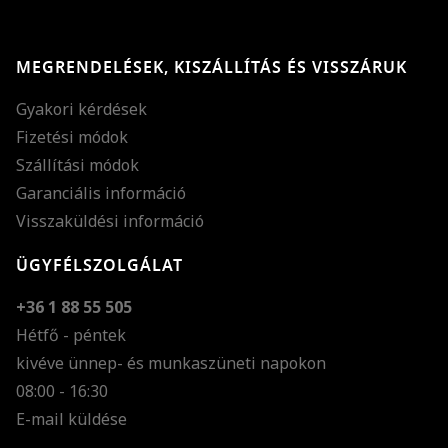
MEGRENDELÉSEK, KISZÁLLÍTÁS ÉS VISSZÁRUK
Gyakori kérdések
Fizetési módok
Szállítási módok
Garanciális információ
Visszaküldési információ
ÜGYFÉLSZOLGÁLAT
+36 1 88 55 505
Hétfő - péntek
kivéve ünnep- és munkaszüneti napokon
Szöveg méretének n
08:00 - 16:30
E-mail küldése
Szöveg méretének c