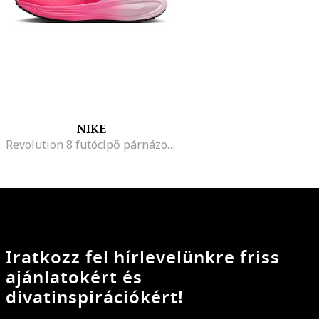
NIKE
Revolution 8 futócipő párnázott belső talppal, Fekete/Fukszia/Halvány rózsaszín
Iratkozz fel hírlevelünkre friss
ajánlatokért és
divatinspirációkért!