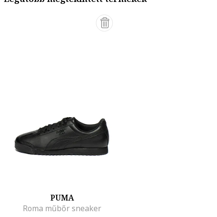
PUMA
Roma műbőr sneaker