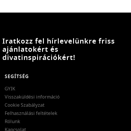
Iratkozz fel hírlevelünkre friss
ajánlatokért és
divatinspirációkért!
SEGÍTSÉG
GYIK
Visszaküldési információ
Cookie Szabályzat
Felhasználási feltételek
Rólunk
Kapcsolat