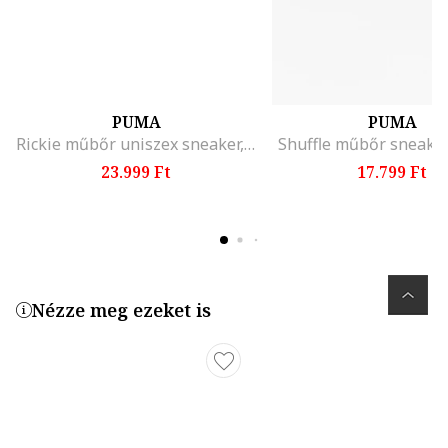
PUMA
PUMA
Rickie műbőr uniszex sneaker, Fekete
Shuffle műbőr sneaker
23.999 Ft
17.799 Ft
Nézze meg ezeket is