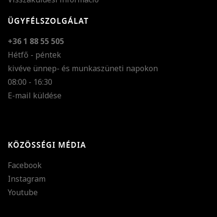
ÜGYFÉLSZOLGÁLAT
+36 1 88 55 505
Hétfő - péntek
kivéve ünnep- és munkaszüneti napokon
Szöveg méretének n
08:00 - 16:30
E-mail küldése
Szöveg méretének c
Szóköz növelése
Szóköz csökkentése
KÖZÖSSÉGI MÉDIA
Sortávolság növelés
Facebook
Sortávolság csökken
Instagram
Színek invertálása
Youtube
Szürke színárnyalato