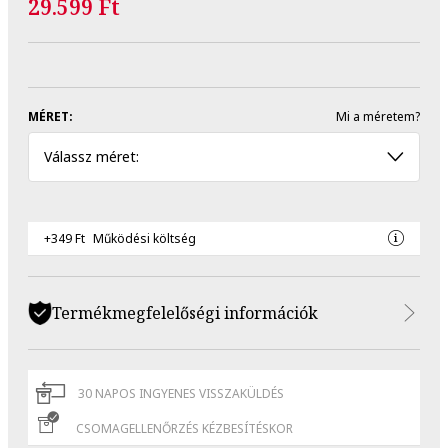
29.599 Ft
MÉRET:
Mi a méretem?
Válassz méret:
+349 Ft
Működési költség
Termékmegfelelőségi információk
30 NAPOS INGYENES VISSZAKÜLDÉS
CSOMAGELLENŐRZÉS KÉZBESÍTÉSKOR