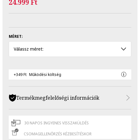
24.999 Ft
MÉRET:
Válassz méret:
+349 Ft
Működési költség
Termékmegfelelőségi információk
30 NAPOS INGYENES VISSZAKÜLDÉS
CSOMAGELLENŐRZÉS KÉZBESÍTÉSKOR