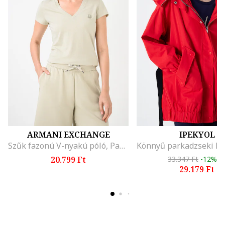
ARMANI EXCHANGE
IPEKYOL
Szűk fazonú V-nyakú póló, Pasztellzöld
20.799 Ft
33.347 Ft
-12%
29.179 Ft