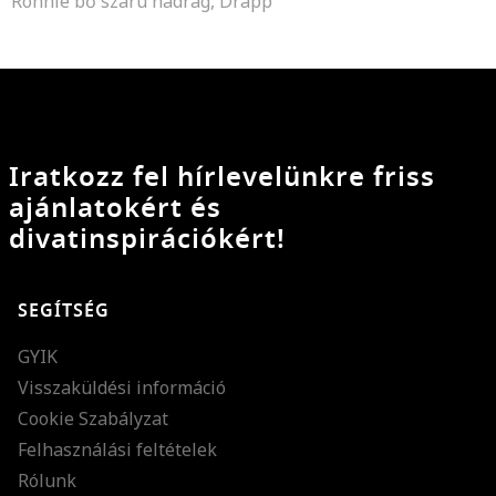
Ronnie bő szárú nadrág, Drapp
Iratkozz fel hírlevelünkre friss
ajánlatokért és
divatinspirációkért!
SEGÍTSÉG
GYIK
Visszaküldési információ
Cookie Szabályzat
Felhasználási feltételek
Rólunk