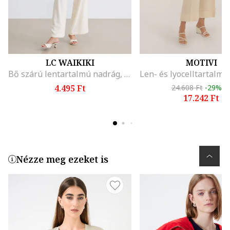
LC WAIKIKI
MOTIVI
Bő szárú lentartalmú nadrág, Krémszín
4.495 Ft
24.608 Ft
-29%
17.242 Ft
Nézze meg ezeket is