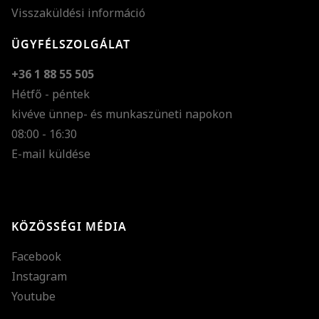
Visszaküldési információ
ÜGYFÉLSZOLGÁLAT
+36 1 88 55 505
Hétfő - péntek
kivéve ünnep- és munkaszüneti napokon
Szöveg méretének n
08:00 - 16:30
E-mail küldése
Szöveg méretének c
Szóköz növelése
Szóköz csökkentése
KÖZÖSSÉGI MÉDIA
Sortávolság növelés
Facebook
Sortávolság csökken
Instagram
Színek invertálása
Youtube