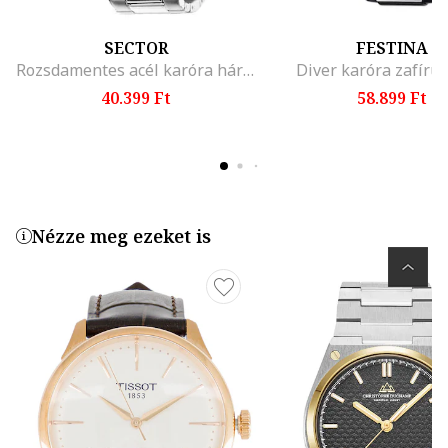
SECTOR
FESTINA
Rozsdamentes acél karóra három mutatóval, Ezüstszín
Diver karóra zafírü
40.399 Ft
58.899 Ft
Nézze meg ezeket is