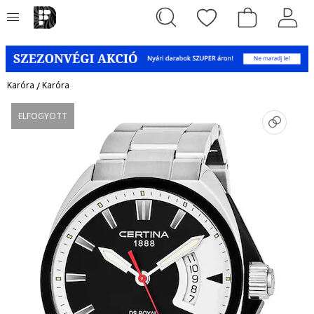
Karóra
/
Karóra
ELFOGYOTT