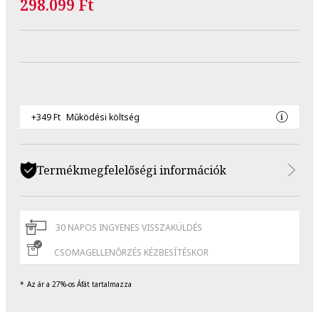
298.099 Ft
+349 Ft
Működési költség
Termékmegfelelőségi információk
30 NAPOS INGYENES VISSZAKÜLDÉS
CSOMAGELLENŐRZÉS KÉZBESÍTÉSKOR
Az ár a 27%-os Áfát tartalmazza