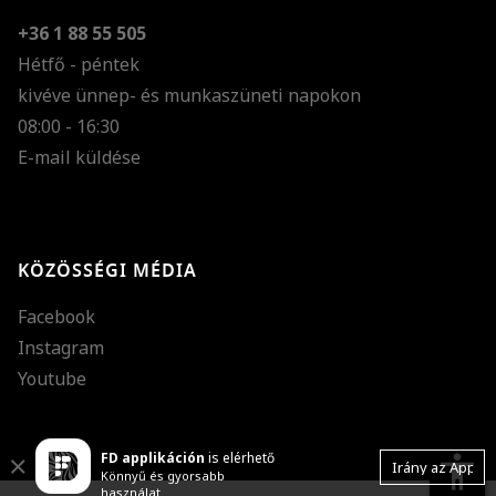
+36 1 88 55 505
Hétfő - péntek
kivéve ünnep- és munkaszüneti napokon
Szöveg méretének n
08:00 - 16:30
E-mail küldése
Szöveg méretének c
Szóköz növelése
Szóköz csökkentése
KÖZÖSSÉGI MÉDIA
Sortávolság növelés
Facebook
Sortávolság csökken
Instagram
Színek invertálása
Youtube
Szürke színárnyalato
FD applikáción
is elérhető
Nagy kurzor
accessibility
Close
Irány az App
Könnyű és gyorsabb
használat