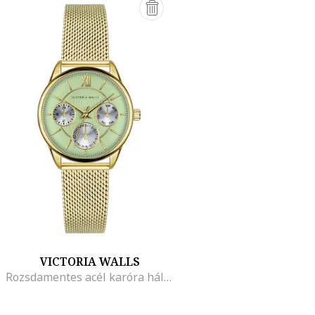
VICTORIA WALLS
Rozsdamentes acél karóra hálós fémszíjjal, Aranyszín/Halványzöld