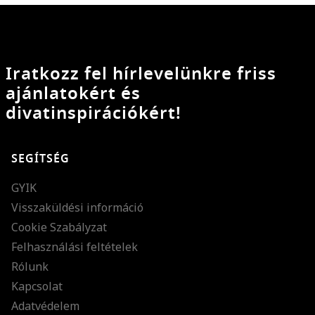
Iratkozz fel hírlevelünkre friss
ajánlatokért és
divatinspirációkért!
SEGÍTSÉG
GYIK
Visszaküldési információ
Cookie Szabályzat
Felhasználási feltételek
Rólunk
Kapcsolat
Adatvédelem