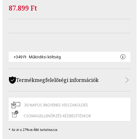
87.899 Ft
+349 Ft
Működési költség
Termékmegfelelőségi információk
30 NAPOS INGYENES VISSZAKÜLDÉS
CSOMAGELLENŐRZÉS KÉZBESÍTÉSKOR
Az ár a 27%-os Áfát tartalmazza