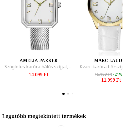
AMELIA PARKER
MARC LAUDE
Szögletes karóra hálós szíjjal, Ezüstszín
Kvarc karóra bőrszíjja
14.099 Ft
15.199 Ft
-21%
11.999 Ft
Legutóbb megtekintett termékek