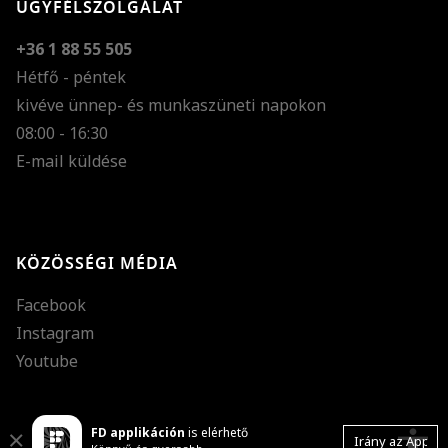
ÜGYFÉLSZOLGÁLAT
+36 1 88 55 505
Hétfő - péntek
kivéve ünnep- és munkaszüneti napokon
Szöveg méretének n
08:00 - 16:30
E-mail küldése
Szöveg méretének c
Szóköz növelése
Szóköz csökkentése
KÖZÖSSÉGI MÉDIA
Sortávolság növelés
Facebook
Sortávolság csökken
Instagram
Színek invertálása
Youtube
Szürke színárnyalato
FD applikáción
is elérhető
Nagy kurzor
accessibility
Close
Irány az App