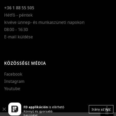
+36 1 88 55 505
Hétfő - péntek
kivéve ünnep- és munkaszüneti napokon
Szöveg méretének n
08:00 - 16:30
E-mail küldése
Szöveg méretének c
Szóköz növelése
Szóköz csökkentése
KÖZÖSSÉGI MÉDIA
Sortávolság növelés
Facebook
Sortávolság csökken
Instagram
Színek invertálása
Youtube
Szürke színárnyalato
FD applikáción
is elérhető
Nagy kurzor
accessibility
Close
Irány az App
Könnyű és gyorsabb
használat