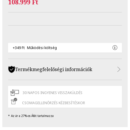
108.999 Ft
+349 Ft
Működési költség
Termékmegfelelőségi információk
30 NAPOS INGYENES VISSZAKÜLDÉS
CSOMAGELLENŐRZÉS KÉZBESÍTÉSKOR
Az ár a 27%-os Áfát tartalmazza