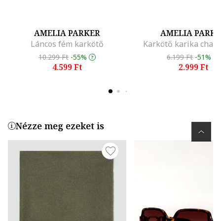
AMELIA PARKER
AMELIA PARK
Láncos fém karkötő
Karkötő karika char
10.299 Ft
-55%
6.199 Ft
-51%
4.599 Ft
2.999 Ft
Nézze meg ezeket is