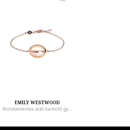
EMILY WESTWOOD
Rozsdamentes acél karkötő gyöngyházfényű részlettel