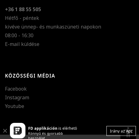
+36 1 88 55 505
Hétfő - péntek
kivéve ünnep- és munkaszüneti napokon
Szöveg méretének n
08:00 - 16:30
E-mail küldése
Szöveg méretének c
Szóköz növelése
Szóköz csökkentése
KÖZÖSSÉGI MÉDIA
Sortávolság növelés
Facebook
Sortávolság csökken
Instagram
Színek invertálása
Youtube
Szürke színárnyalato
FD applikáción
is elérhető
Nagy kurzor
accessibility
Close
Irány az App
Könnyű és gyorsabb
használat