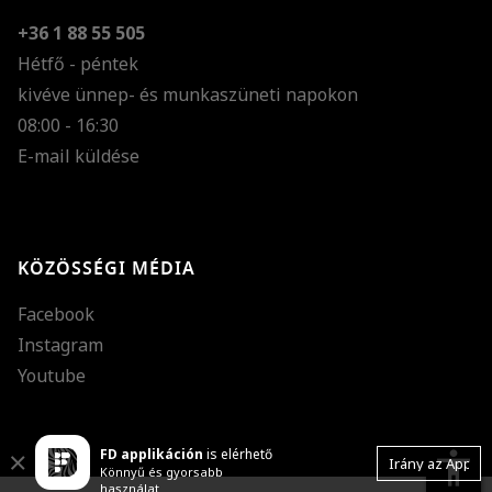
+36 1 88 55 505
Hétfő - péntek
kivéve ünnep- és munkaszüneti napokon
Szöveg méretének n
08:00 - 16:30
E-mail küldése
Szöveg méretének c
Szóköz növelése
Szóköz csökkentése
KÖZÖSSÉGI MÉDIA
Sortávolság növelés
Facebook
Sortávolság csökken
Instagram
Színek invertálása
Youtube
Szürke színárnyalato
FD applikáción
is elérhető
Nagy kurzor
accessibility
Close
Irány az App
Könnyű és gyorsabb
használat