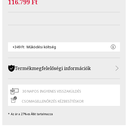
116.799 Ft
+349 Ft
Működési költség
Termékmegfelelőségi információk
30 NAPOS INGYENES VISSZAKÜLDÉS
CSOMAGELLENŐRZÉS KÉZBESÍTÉSKOR
Az ár a 27%-os Áfát tartalmazza