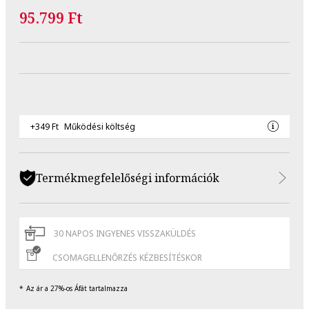
95.799 Ft
+349 Ft
Működési költség
Termékmegfelelőségi információk
30 NAPOS INGYENES VISSZAKÜLDÉS
CSOMAGELLENŐRZÉS KÉZBESÍTÉSKOR
Az ár a 27%-os Áfát tartalmazza