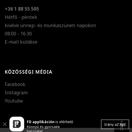
+36 1 88 55 505
Hétfő - péntek
kivéve ünnep- és munkaszüneti napokon
Szöveg méretének n
08:00 - 16:30
E-mail küldése
Szöveg méretének c
Szóköz növelése
Szóköz csökkentése
KÖZÖSSÉGI MÉDIA
Sortávolság növelés
Facebook
Sortávolság csökken
Instagram
Színek invertálása
Youtube
Szürke színárnyalato
FD applikáción
is elérhető
Nagy kurzor
accessibility
Close
Irány az App
Könnyű és gyorsabb
használat