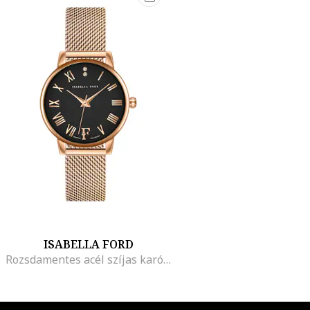
ISABELLA FORD
Rozsdamentes acél szíjas karóra egy gyémánttal díszítve