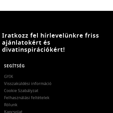
Iratkozz fel hírlevelünkre friss
ajánlatokért és
divatinspirációkért!
SEGÍTSÉG
GYIK
Visszaküldési információ
Cookie Szabályzat
Felhasználási feltételek
Rólunk
Kapcsolat