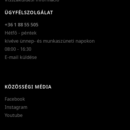
ÜGYFÉLSZOLGÁLAT
+36 1 88 55 505
Hétfő - péntek
kivéve ünnep- és munkaszüneti napokon
Szöveg méretének n
08:00 - 16:30
E-mail küldése
Szöveg méretének c
Szóköz növelése
Szóköz csökkentése
KÖZÖSSÉGI MÉDIA
Sortávolság növelés
Facebook
Sortávolság csökken
Instagram
Színek invertálása
Youtube
Szürke színárnyalato