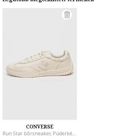
CONVERSE
Run Star bőrsneaker, Púderkék/Törtfehér