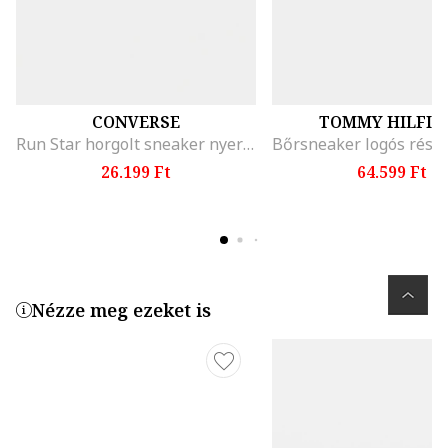
CONVERSE
TOMMY HILFIG
Run Star horgolt sneaker nyersbőr részletekkel, Krémszín
26.199 Ft
64.599 Ft
Nézze meg ezeket is