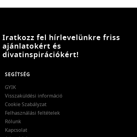
Iratkozz fel hírlevelünkre friss
ajánlatokért és
divatinspirációkért!
SEGÍTSÉG
GYIK
Visszaküldési információ
Cookie Szabályzat
Felhasználási feltételek
Rólunk
Kapcsolat