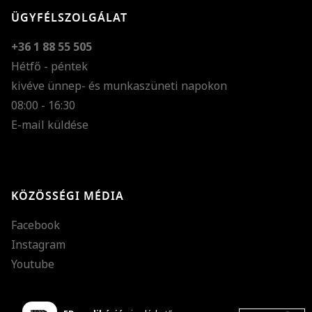
ÜGYFÉLSZOLGÁLAT
+36 1 88 55 505
Hétfő - péntek
kivéve ünnep- és munkaszüneti napokon
Szöveg méretének n
08:00 - 16:30
E-mail küldése
Szöveg méretének c
Szóköz növelése
Szóköz csökkentése
KÖZÖSSÉGI MÉDIA
Sortávolság növelés
Facebook
Sortávolság csökken
Instagram
Színek invertálása
Youtube
Szürke színárnyalato