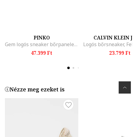
PINKO
CALVIN KLEIN J
Gem logós sneaker bőrpanelekkel, Fekete/Törtfehér
47.399 Ft
23.799 Ft
Nézze meg ezeket is