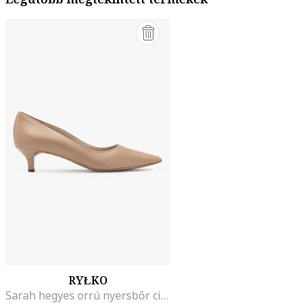
RYŁKO
Sarah hegyes orrú nyersbőr cipő, Világosbarna