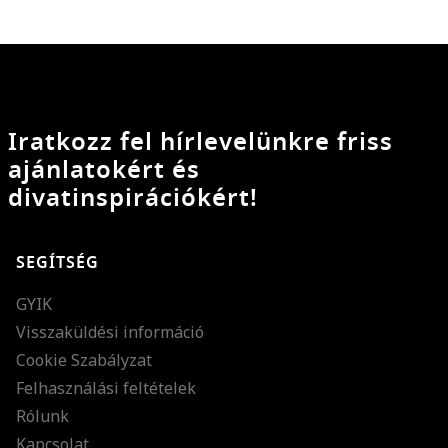
Iratkozz fel hírlevelünkre friss
ajánlatokért és
divatinspirációkért!
SEGÍTSÉG
GYIK
Visszaküldési információ
Cookie Szabályzat
Felhasználási feltételek
Rólunk
Kapcsolat