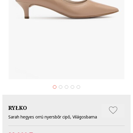
RYŁKO
Sarah hegyes orrú nyersbőr cipő, Világosbarna