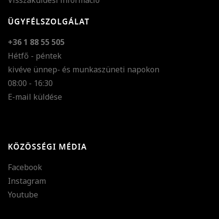
Visszaküldési információ
ÜGYFÉLSZOLGÁLAT
+36 1 88 55 505
Hétfő - péntek
kivéve ünnep- és munkaszüneti napokon
Szöveg méretének n
08:00 - 16:30
E-mail küldése
Szöveg méretének c
Szóköz növelése
Szóköz csökkentése
KÖZÖSSÉGI MÉDIA
Sortávolság növelés
Facebook
Sortávolság csökken
Instagram
Színek invertálása
Youtube
Szürke színárnyalato