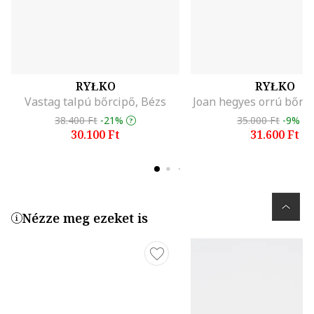
RYŁKO
RYŁKO
Vastag talpú bőrcipő, Bézs
Joan hegyes orrú bőrci
38.400 Ft
-21%
35.000 Ft
-9%
30.100 Ft
31.600 Ft
Nézze meg ezeket is