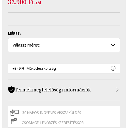
32.900 Ft
-tól
MÉRET:
Válassz méret:
+349 Ft
Működési költség
Termékmegfelelőségi információk
30 NAPOS INGYENES VISSZAKÜLDÉS
CSOMAGELLENŐRZÉS KÉZBESÍTÉSKOR