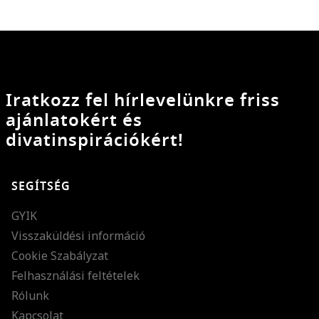
Iratkozz fel hírlevelünkre friss
ajánlatokért és
divatinspirációkért!
SEGÍTSÉG
GYIK
Visszaküldési információ
Cookie Szabályzat
Felhasználási feltételek
Rólunk
Kapcsolat