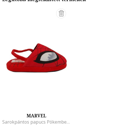
MARVEL
Sarokpántos papucs Pókember dizájnnal, Piros