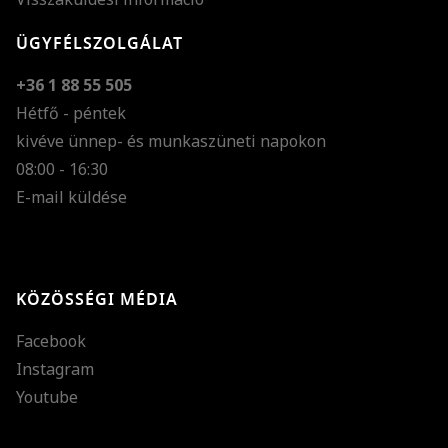
ÜGYFÉLSZOLGÁLAT
+36 1 88 55 505
Hétfő - péntek
kivéve ünnep- és munkaszüneti napokon
Szöveg méretének n
08:00 - 16:30
E-mail küldése
Szöveg méretének c
Szóköz növelése
Szóköz csökkentése
KÖZÖSSÉGI MÉDIA
Sortávolság növelés
Facebook
Sortávolság csökken
Instagram
Színek invertálása
Youtube
Szürke színárnyalato