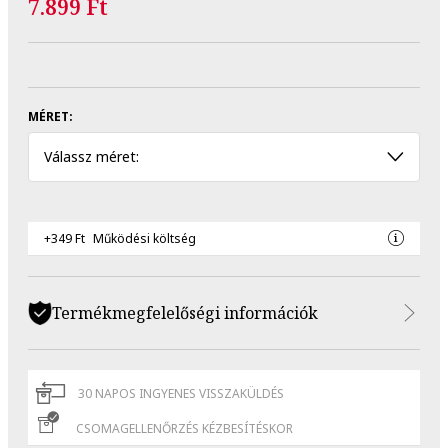
7.899 Ft
MÉRET:
Válassz méret:
+349 Ft
Működési költség
Termékmegfelelőségi információk
30 NAPOS INGYENES VISSZAKÜLDÉS
CSOMAGELLENŐRZÉS KÉZBESÍTÉSKOR