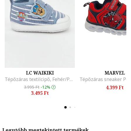
LC WAIKIKI
MARVEL
Tépőzáras textilcipő, Fehér/Púderkék
3.995 Ft
-12%
4.399 Ft
3.495 Ft
Legutóbb megtekintett termékek