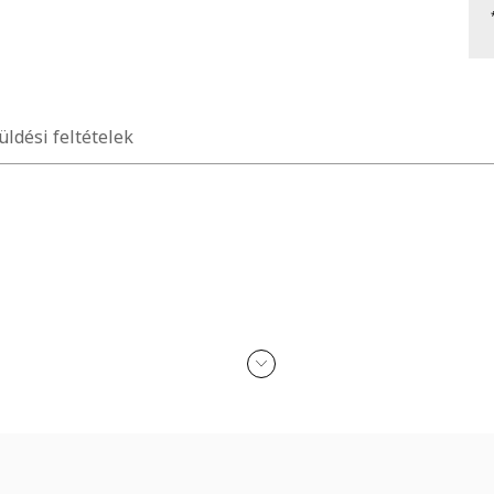
üldési feltételek
 a természetesebb hatású bőr érdekében, puha mandzsetták/szárvégek