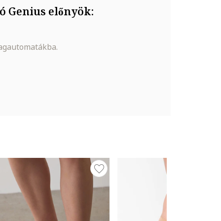
ó Genius előnyök:
magautomatákba.