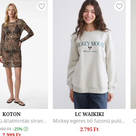
KOTON
LC WAIKIKI
Hosszú ujjú állatmintás strandruha, Barna/Bézs
Mickey egeres bő fazonú pulóver, Angolzöld/Törtfehér
C
999 Ft
-25%
2.795 Ft
2.999 Ft