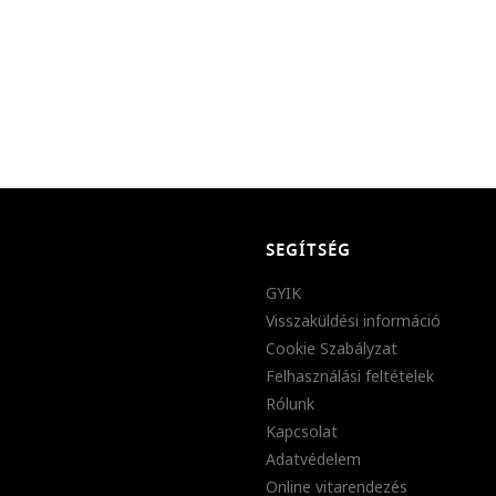
SEGÍTSÉG
GYIK
Visszaküldési információ
Cookie Szabályzat
Felhasználási feltételek
Rólunk
Kapcsolat
Adatvédelem
Online vitarendezés