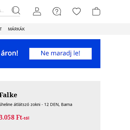
...
T
MÁRKÁK
Falke
Sheline átlátszó zokni - 12 DEN, Barna
3.058 Ft
-tól