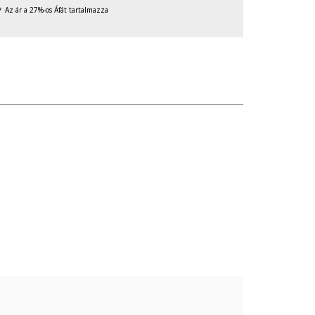
Az ár a 27%-os Áfát tartalmazza