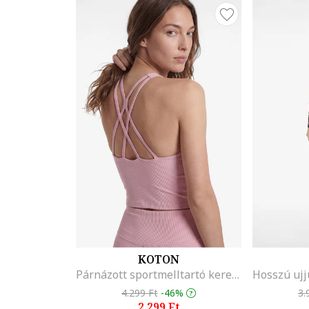
KOTON
Párnázott sportmelltartó keresztpántokkal, Világos rózsaszín
4.299 Ft
-46%
3.
2.299 Ft