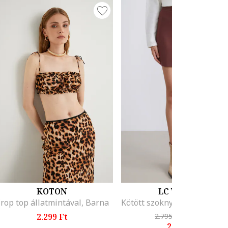
KOTON
LC WAIKIKI
rop top állatmintával, Barna
2.299 Ft
2.795 Ft
-17%
2.295 Ft