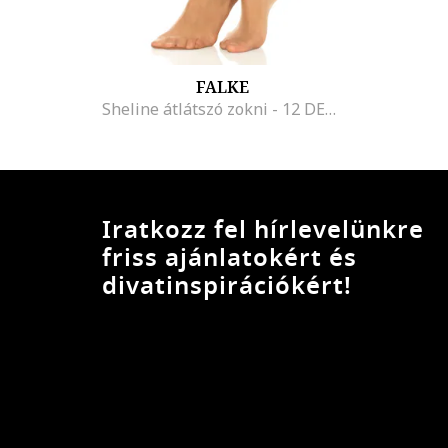
FALKE
Sheline átlátszó zokni - 12 DEN, Barna
Iratkozz fel hírlevelünkre
friss ajánlatokért és
divatinspirációkért!