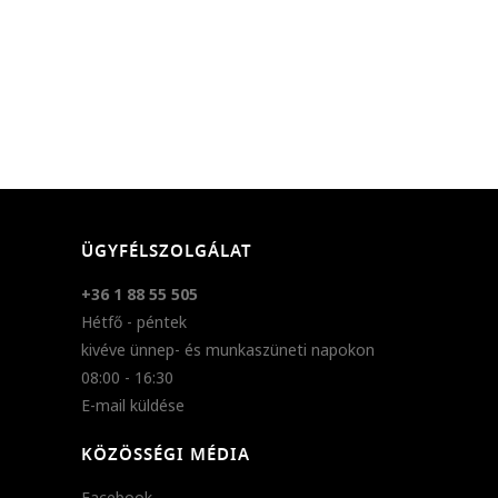
ÜGYFÉLSZOLGÁLAT
+36 1 88 55 505
Hétfő - péntek
kivéve ünnep- és munkaszüneti napokon
08:00 - 16:30
E-mail küldése
KÖZÖSSÉGI MÉDIA
Facebook