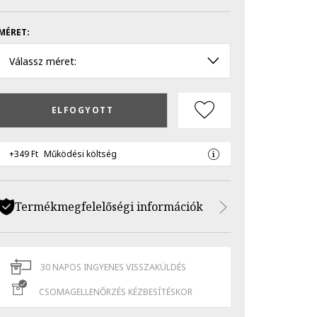
MÉRET:
Válassz méret:
ELFOGYOTT
+349 Ft
Működési költség
Termékmegfelelőségi információk
30 NAPOS INGYENES VISSZAKÜLDÉS
CSOMAGELLENŐRZÉS KÉZBESÍTÉSKOR