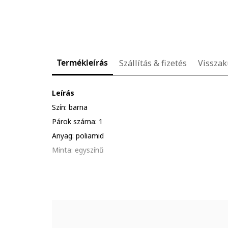
Termékleírás
Szállítás & fizetés
Visszak
Leírás
Szín: barna
Párok száma: 1
Anyag: poliamid
Minta: egyszínű
Részletek: varrásmentes, falke perfect fit, 12 den,
Összetétel
Külső anyag: 50% poliamid, 50% poliuretán