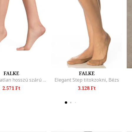
FALKE
FALKE
Shelina ujjatlan hosszú szárú áttetsző zokni - 12 DEN, Világos tópbarna
Elegant Step titokzokni, Bézs
2.571 Ft
3.128 Ft