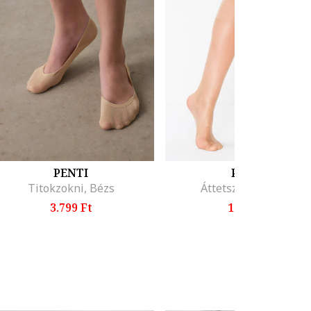
PENTI
PENTI
Titokzokni, Bézs
Áttetsző térdzokni
3.799 Ft
1.899 Ft