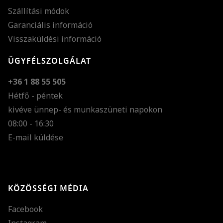
Szállítási módok
Garanciális információ
Visszaküldési információ
ÜGYFÉLSZOLGÁLAT
+36 1 88 55 505
Hétfő - péntek
kivéve ünnep- és munkaszüneti napokon
Szöveg méretének n
08:00 - 16:30
E-mail küldése
Szöveg méretének c
Szóköz növelése
Szóköz csökkentése
KÖZÖSSÉGI MÉDIA
Sortávolság növelés
Facebook
Sortávolság csökken