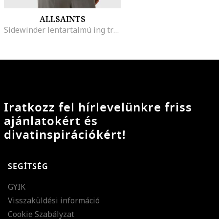
ALLSAINTS
Sidewinder lentartalmú ing tradicionális kínai sárkánymintával, Fekete/Erdőzöld
Iratkozz fel hírlevelünkre friss
ajánlatokért és
divatinspirációkért!
SEGÍTSÉG
GYIK
Visszaküldési információ
Cookie Szabályzat