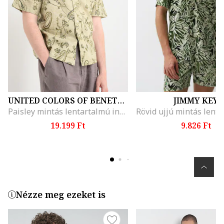
UNITED COLORS OF BENETTON
JIMMY KEY
Paisley mintás lentartalmú ing, Spárgazöld/Páfrányzöld/Pisztáciazöld
19.199 Ft
9.826 Ft
Nézze meg ezeket is