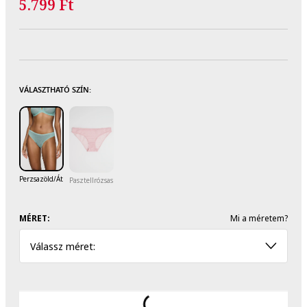
5.799 Ft
VÁLASZTHATÓ SZÍN:
Perzsazöld/Átlátszó
Pasztellrózsaszín
MÉRET:
Mi a méretem?
Válassz méret: