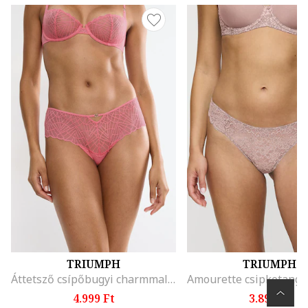
TRIUMPH
TRIUMPH
Áttetsző csípőbugyi charmmal díszítve
4.999 Ft
3.899 Ft