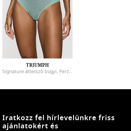
TRIUMPH
Signature áttetsző bugyi, Perzsazöld/Átlátszó
Iratkozz fel hírlevelünkre friss
ajánlatokért és