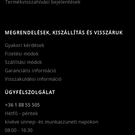
Termékvisszahívási bejelentések
MEGRENDELÉSEK, KISZÁLLÍTÁS ÉS VISSZÁRUK
Gyakori kérdések
Fizetési módok
Szállítási módok
Garanciális információ
Visszaküldési információ
ÜGYFÉLSZOLGÁLAT
+36 1 88 55 505
Hétfő - péntek
kivéve ünnep- és munkaszüneti napokon
Szöveg méretének n
08:00 - 16:30