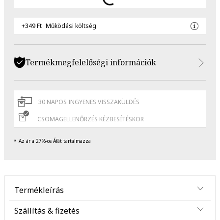
+349 Ft
Működési költség
Termékmegfelelőségi információk
30 NAPOS INGYENES VISSZAKÜLDÉS
CSOMAGELLENŐRZÉS KÉZBESÍTÉSKOR
Az ár a 27%-os Áfát tartalmazza
Termékleírás
Szállítás & fizetés