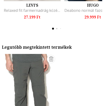
LEVI'S
HUGO
Relaxed fit farmernadrág középmagas derékrésszel, Hamuszürke
27.199 Ft
29.999 Ft
Legutóbb megtekintett termékek