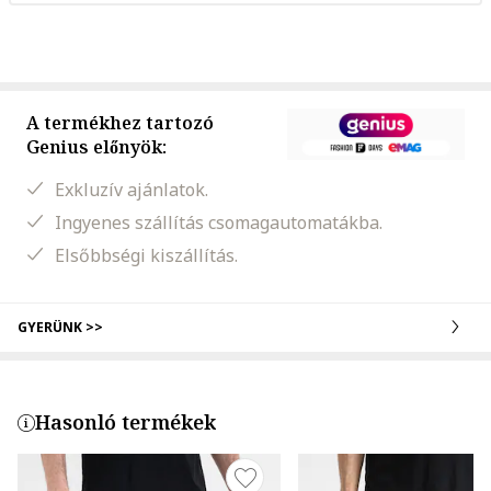
A termékhez tartozó
Genius előnyök:
Exkluzív ajánlatok.
Ingyenes szállítás csomagautomatákba.
Elsőbbségi kiszállítás.
GYERÜNK >>
Hasonló termékek