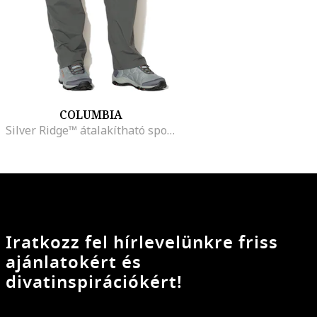
COLUMBIA
Silver Ridge™ átalakítható sportnadrág - UPF 50, Drapp
Iratkozz fel hírlevelünkre friss
ajánlatokért és
divatinspirációkért!