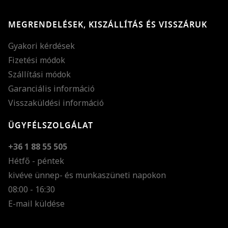
MEGRENDELÉSEK, KISZÁLLÍTÁS ÉS VISSZÁRUK
Gyakori kérdések
Fizetési módok
Szállítási módok
Garanciális információ
Visszaküldési információ
ÜGYFÉLSZOLGÁLAT
+36 1 88 55 505
Hétfő - péntek
kivéve ünnep- és munkaszüneti napokon
Szöveg méretének n
08:00 - 16:30
E-mail küldése
Szöveg méretének c
Szóköz növelése