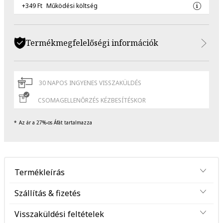
+349 Ft
Működési költség
Termékmegfelelőségi információk
30 NAPOS INGYENES VISSZAKÜLDÉS
CSOMAGELLENŐRZÉS KÉZBESÍTÉSKOR
Az ár a 27%-os Áfát tartalmazza
Termékleírás
Szállítás & fizetés
Visszaküldési feltételek