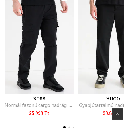
BOSS
HUGO
Normál fazonú cargo nadrág, Fekete
Gyapjútartalmú nadrág
25.999 Ft
23.899 Ft