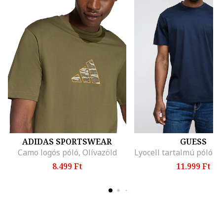
ADIDAS SPORTSWEAR
GUESS
Camo logós póló, Olívazöld
8.499 Ft
11.999 Ft