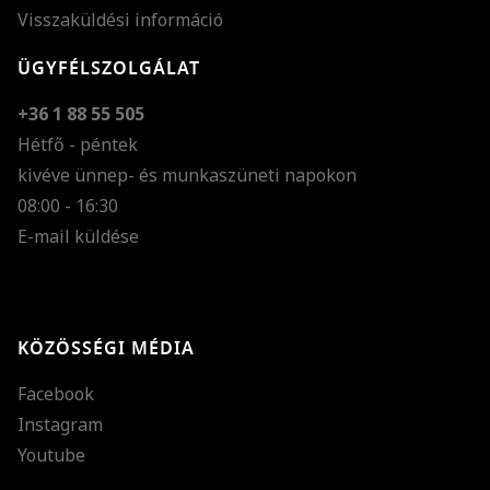
Visszaküldési információ
ÜGYFÉLSZOLGÁLAT
+36 1 88 55 505
Hétfő - péntek
kivéve ünnep- és munkaszüneti napokon
Szöveg méretének n
08:00 - 16:30
E-mail küldése
Szöveg méretének c
Szóköz növelése
Szóköz csökkentése
KÖZÖSSÉGI MÉDIA
Sortávolság növelés
Facebook
Sortávolság csökken
Instagram
Színek invertálása
Youtube