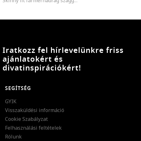
Skinny fit farmernadrág szaggatott részletekkel, Fekete
Iratkozz fel hírlevelünkre friss
ajánlatokért és
divatinspirációkért!
SEGÍTSÉG
GYIK
Visszaküldési információ
Cookie Szabályzat
Felhasználási feltételek
Rólunk