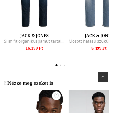
JACK & JONES
JACK & JONE
Slim fit organikuspamut tartalmú farmernadrág, Sötétkék
16.199 Ft
8.499 Ft
Nézze meg ezeket is