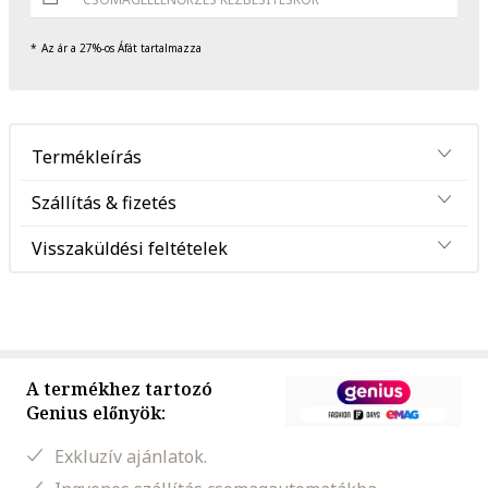
Az ár a 27%-os Áfát tartalmazza
Termékleírás
Szállítás & fizetés
Visszaküldési feltételek
A termékhez tartozó
Genius előnyök:
Exkluzív ajánlatok.