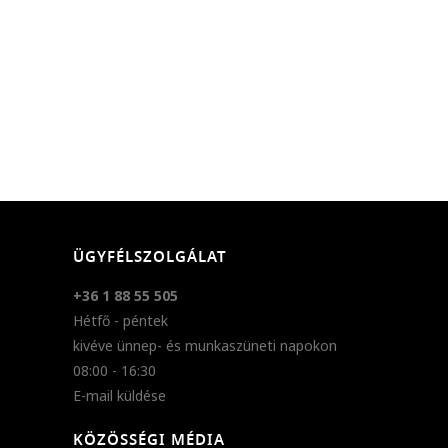
ÜGYFÉLSZOLGÁLAT
+36 1 88 55 505
Hétfő - péntek
kivéve ünnep- és munkaszüneti napokon
08:00 - 16:30
E-mail küldése
KÖZÖSSÉGI MÉDIA