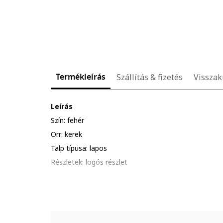
Termékleírás
Szállítás & fizetés
Visszak
Leírás
Szín: fehér
Orr: kerek
Talp típusa: lapos
Részletek: logós részlet
Anyag: textil, szintetikus anyag
Zárószerkezet: fűzős
Összetétel
Felsőrész: textil, egyéb anyagok