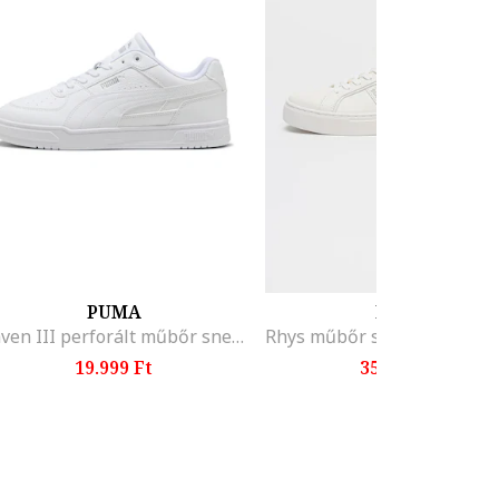
PUMA
BOSS
Caven III perforált műbőr sneaker, Fehér
19.999 Ft
35.999 Ft