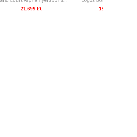
Grand Court Alpha nyersbőr sneaker, Tengerészkék
Logós bőrsneaker, Fehé
21.699 Ft
19.499 Ft