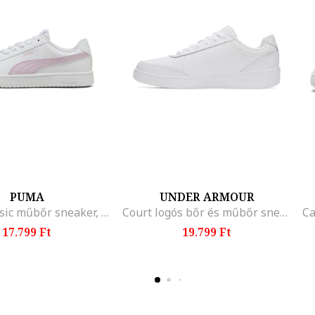
PUMA
UNDER ARMOUR
Rickie Classic műbőr sneaker, Fehér/Halvány rózsaszín
Court logós bőr és műbőr sneaker, Fehér
17.799 Ft
19.799 Ft