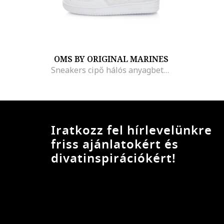
OMS BY ORIGINAL MARINES
Sneakers cipő hálós anyagbetétekkel
Iratkozz fel hírlevelünkre
friss ajánlatokért és
divatinspirációkért!