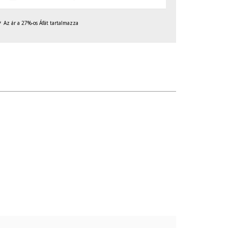
Az ár a 27%-os Áfát tartalmazza