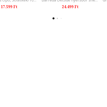
Logómintás cipő, Sötétkék/Törtfehér
Barreda Decode nyersbőr sneaker, Pasztellkék/Fekete
17.599 Ft
24.499 Ft