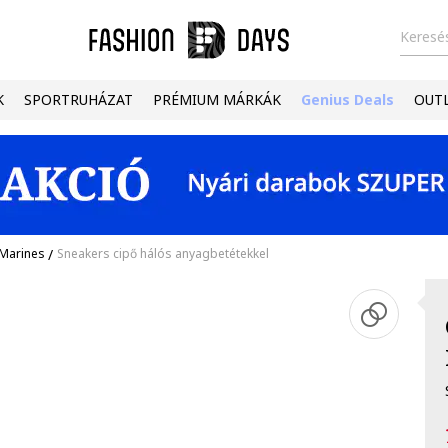
Keresés
K
SPORTRUHÁZAT
PRÉMIUM MÁRKÁK
Genius Deals
OUT
 Marines
/
Sneakers cipő hálós anyagbetétekkel