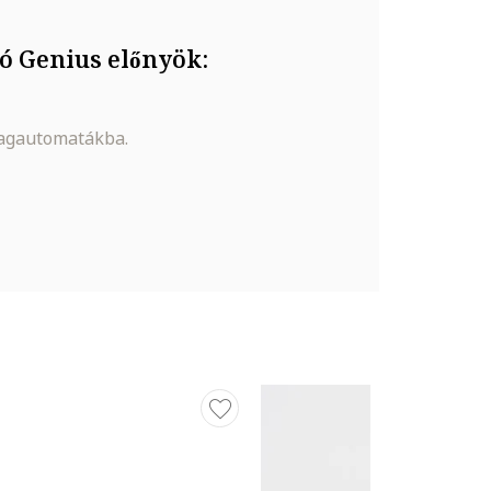
ó Genius előnyök:
magautomatákba.