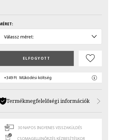
MÉRET:
Válassz méret:
ELFOGYOTT
+349 Ft
Működési költség
Termékmegfelelőségi információk
30 NAPOS INGYENES VISSZAKÜLDÉS
CSOMAGELLENŐRZÉS KÉZBESÍTÉSKOR