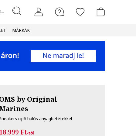
...
LET
MÁRKÁK
OMS by Original
Marines
Sneakers cipő hálós anyagbetétekkel
18.999 Ft
-tól