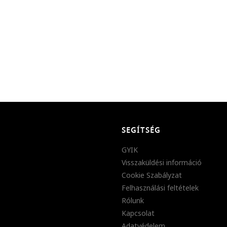
SEGÍTSÉG
GYIK
Visszaküldési információ
Cookie Szabályzat
Felhasználási feltételek
Rólunk
Kapcsolat
Adatvédelem