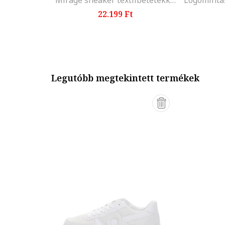
Mirage sneaker textilbetétekkel, Fehér/Homokbarna
22.199 Ft
Legutóbb megtekintett termékek