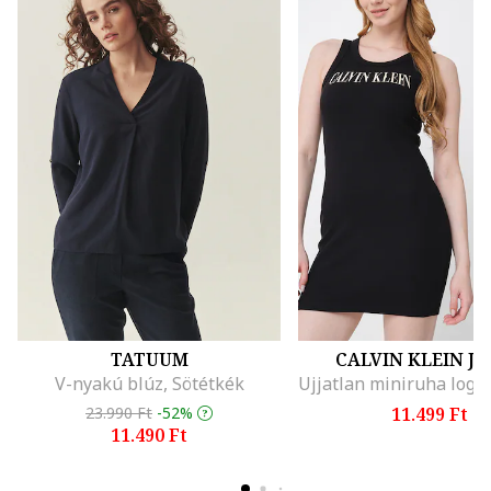
TATUUM
CALVIN KLEIN J
V-nyakú blúz, Sötétkék
23.990 Ft
-52%
11.499 Ft
11.490 Ft