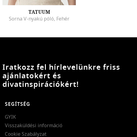
TATUUM
Sorna V-nyakú póló, Fehér
Iratkozz fel hírlevelünkre friss
ajánlatokért és
divatinspirációkért!
SEGÍTSÉG
GYIK
Visszaküldési információ
Cookie Szabályzat