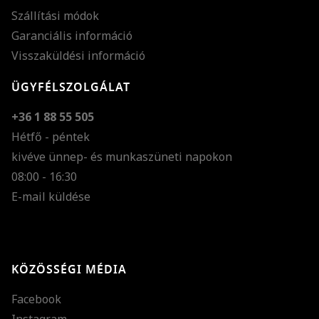
Szállítási módok
Garanciális információ
Visszaküldési információ
ÜGYFÉLSZOLGÁLAT
+36 1 88 55 505
Hétfő - péntek
kivéve ünnep- és munkaszüneti napokon
Szöveg méretének n
08:00 - 16:30
E-mail küldése
Szöveg méretének c
Szóköz növelése
Szóköz csökkentése
KÖZÖSSÉGI MÉDIA
Sortávolság növelés
Facebook
Sortávolság csökken