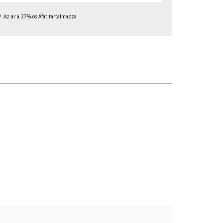
Az ár a 27%-os Áfát tartalmazza
ágás