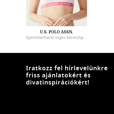
U.S. POLO ASSN.
Sportmelltartó logós keresztpántokkal, Halvány rózsaszín
Iratkozz fel hírlevelünkre
friss ajánlatokért és
divatinspirációkért!