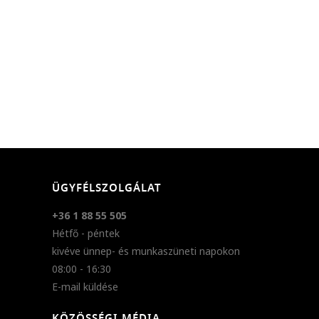
ÜGYFÉLSZOLGÁLAT
+36 1 88 55 505
Hétfő - péntek
kivéve ünnep- és munkaszüneti napokon
08:00 - 16:30
E-mail küldése
KÖZÖSSÉGI MÉDIA