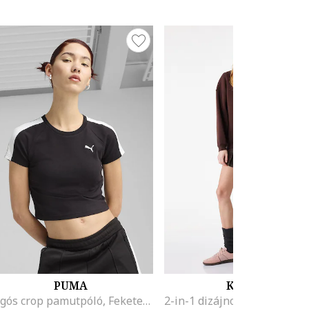
PUMA
KOTON
Logós crop pamutpóló, Fekete/Törtfehér