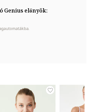
ó Genius előnyök:
magautomatákba.