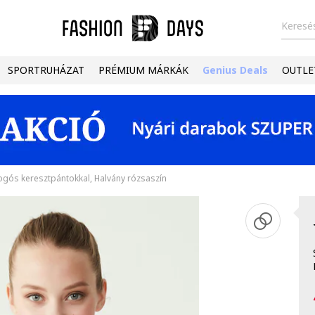
Keresés
SPORTRUHÁZAT
PRÉMIUM MÁRKÁK
Genius Deals
OUTLE
logós keresztpántokkal, Halvány rózsaszín