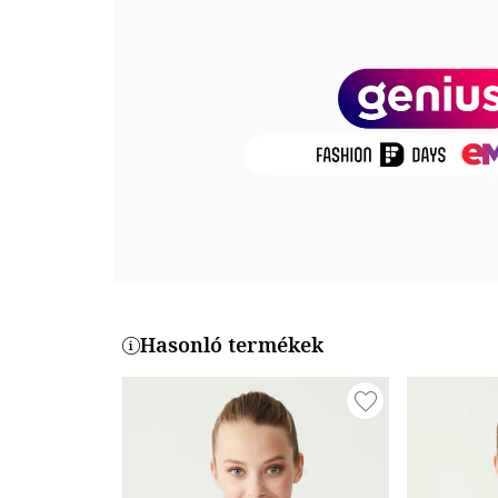
Külső anyag: 95% pamut, 5% elasztán
Termékszám
66117-PINK
Hasonló termékek