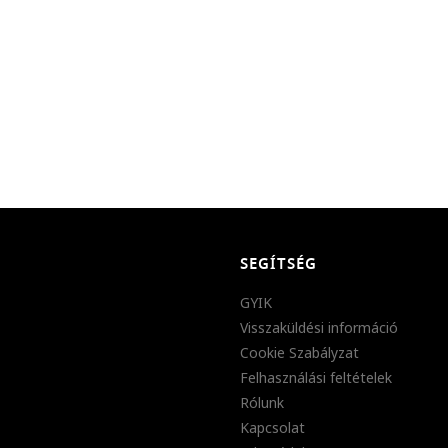
SEGÍTSÉG
GYIK
Visszaküldési információ
Cookie Szabályzat
Felhasználási feltételek
Rólunk
Kapcsolat