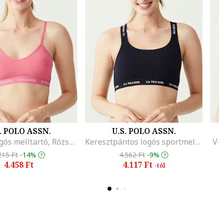
. POLO ASSN.
U.S. POLO ASSN.
V-nyakú logós melltartó, Rózsaszín
Keresztpántos logós sportmelltartó, Tengerészkék
V
215 Ft
-14%
4.562 Ft
-9%
4.458 Ft
4.117 Ft
-tól