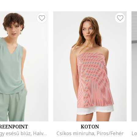
REENPOINT
KOTON
V-nyakú lágy esésű blúz, Halványzöld
Csíkos miniruha, Piros/Fehér