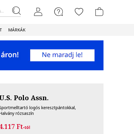
...
T
MÁRKÁK
U.S. Polo Assn.
Sportmelltartó logós keresztpántokkal,
Halvány rózsaszín
4.117 Ft
-tól