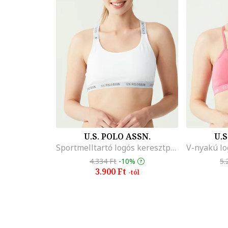
U.S. POLO ASSN.
U.S
Sportmelltartó logós keresztpántokkal, Fehér
4.334 Ft
-10%
5.
3.900 Ft
-tól