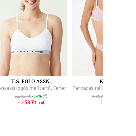
U.S. POLO ASSN.
KOTON
-nyakú logós melltartó, Fehér
5.215 Ft
-14%
1.999 Ft
-15%
4.458 Ft
1.699 Ft
-tól