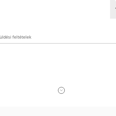
üldési feltételek
t, rugalmas pamut anyag, keresztpántok a hátoldalán, kerek nyakkiv