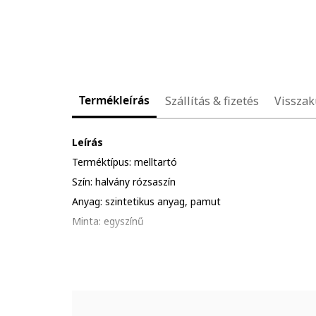
Termékleírás
Szállítás & fizetés
Visszak
Leírás
Terméktípus: melltartó
Szín: halvány rózsaszín
Anyag: szintetikus anyag, pamut
Minta: egyszínű
Pántok: széles
Kosár szivacs: párnázás nélküli
Részletek: kontrasztos részletek, rugalmas derékpán
Összetétel