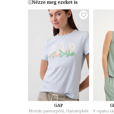
Nézze meg ezeket is
GAP
G
Mintás pamutpóló, Halványkék