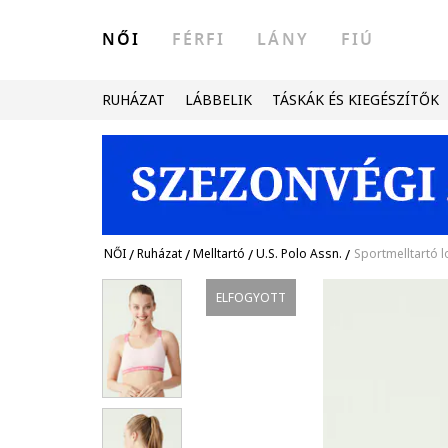
NŐI
FÉRFI
LÁNY
FIÚ
RUHÁZAT
LÁBBELIK
TÁSKÁK ÉS KIEGÉSZÍTŐK
NŐI
/
Ruházat
/
Melltartó
/
U.S. Polo Assn.
/
Sportmelltartó 
ELFOGYOTT