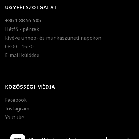
ÜGYFÉLSZOLGÁLAT
+36 1 88 55 505
Hétfő - péntek
kivéve ünnep- és munkaszüneti napokon
Szöveg méretének n
08:00 - 16:30
E-mail küldése
Szöveg méretének c
Szóköz növelése
Szóköz csökkentése
KÖZÖSSÉGI MÉDIA
Sortávolság növelés
Facebook
Sortávolság csökken
Instagram
Színek invertálása
Youtube
Szürke színárnyalato