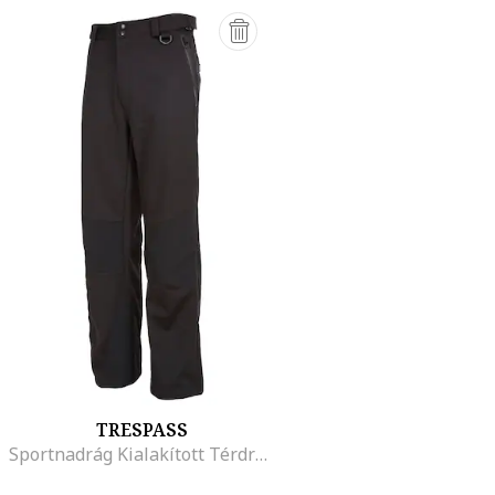
TRESPASS
Sportnadrág Kialakított Térdrészlettel