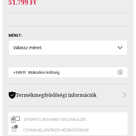
51.799 Ft
MÉRET:
Válassz méret:
+349 Ft
Működési költség
Termékmegfelelőségi információk
30 NAPOS INGYENES VISSZAKÜLDÉS
CSOMAGELLENŐRZÉS KÉZBESÍTÉSKOR