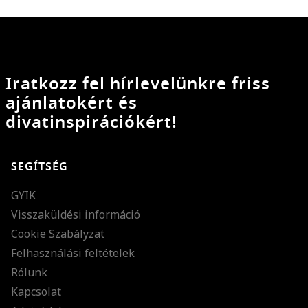
Iratkozz fel hírlevelünkre friss
ajánlatokért és
divatinspirációkért!
SEGÍTSÉG
GYIK
Visszaküldési információ
Cookie Szabályzat
Felhasználási feltételek
Rólunk
Kapcsolat