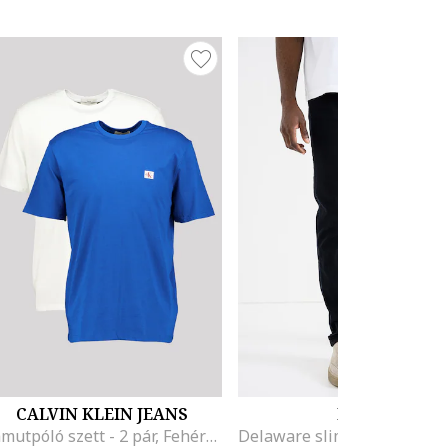
CALVIN KLEIN JEANS
BOSS
Pamutpóló szett - 2 pár, Fehér/Királykék