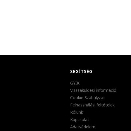
SEGÍTSÉG
GYIK
Visszaküldési információ
Cookie Szabályzat
Felhasználási feltételek
Rólunk
Kapcsolat
Adatvédelem