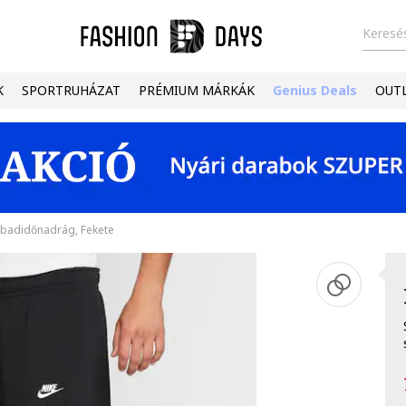
Keresés
K
SPORTRUHÁZAT
PRÉMIUM MÁRKÁK
Genius Deals
OUT
abadidőnadrág, Fekete