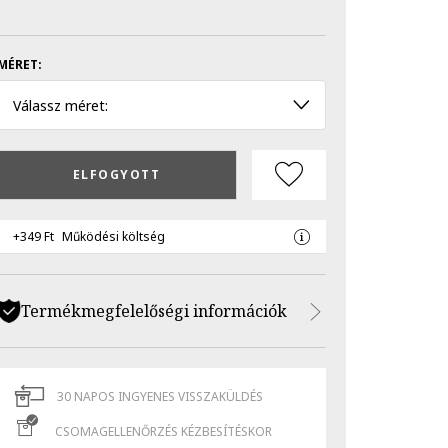
MÉRET:
Válassz méret:
ELFOGYOTT
+349 Ft
Működési költség
Termékmegfelelőségi információk
30 NAPOS INGYENES VISSZAKÜLDÉS
CSOMAGELLENŐRZÉS KÉZBESÍTÉSKOR