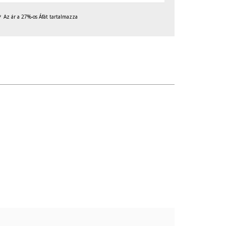
Az ár a 27%-os Áfát tartalmazza