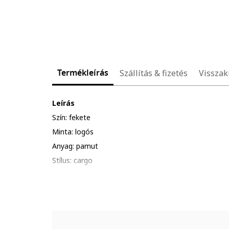
Termékleírás
Szállítás & fizetés
Visszak
Leírás
Szín: fekete
Minta: logós
Anyag: pamut
Stílus: cargo
Szabás: szűkülő szárú
Derékrész: alacsony
Zsebek: 4
Hossz: hosszú