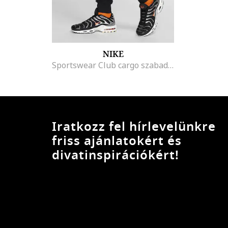
NIKE
Sportswear Club cargo szabadidőnadrág, Fekete
Iratkozz fel hírlevelünkre
friss ajánlatokért és
divatinspirációkért!