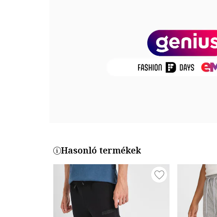
Részletek: rugalmas derékrész és szárvégek
Zárószerkezet: rögzítés nélküli
Összetétel
Külső anyag: 80% pamut, 20% poliészter
Termékszám
CD3129-010
Hasonló termékek