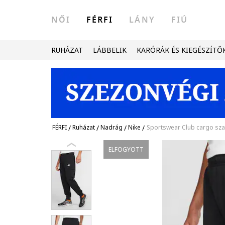
NŐI
FÉRFI
LÁNY
FIÚ
RUHÁZAT
LÁBBELIK
KARÓRÁK ÉS KIEGÉSZÍTŐ
FÉRFI
/
Ruházat
/
Nadrág
/
Nike
/
Sportswear Club cargo sz
ELFOGYOTT