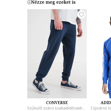
Nézze meg ezeket is
CONVERSE
ADID
Szűkülő szárú szabadidőnadrág logós foltrátéttel, Tengerészkék