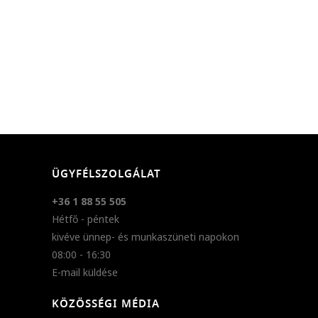
ÜGYFÉLSZOLGÁLAT
+36 1 88 55 505
Hétfő - péntek
kivéve ünnep- és munkaszüneti napokon
08:00 - 16:30
E-mail küldése
KÖZÖSSÉGI MÉDIA