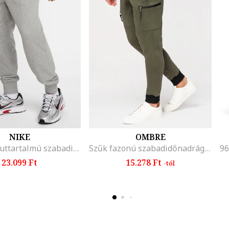
NIKE
OMBRE
Logós pamuttartalmú szabadidőnadrág, Melange szürke
Szűk fazonú szabadidőnadrág húzózsinórral a derékrészén, Sötét olívazöld
23.099 Ft
15.278 Ft
-tól