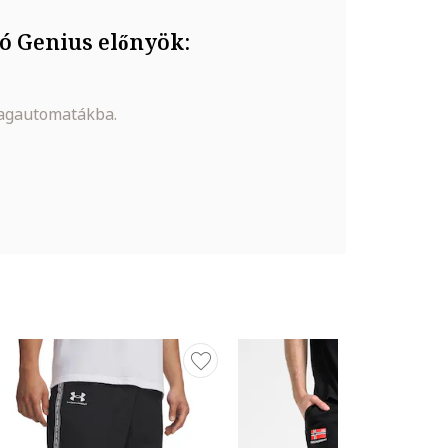
ó Genius előnyök:
magautomatákba.