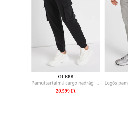
GUESS
Pamuttartalmú cargo nadrág, Fekete
20.599 Ft