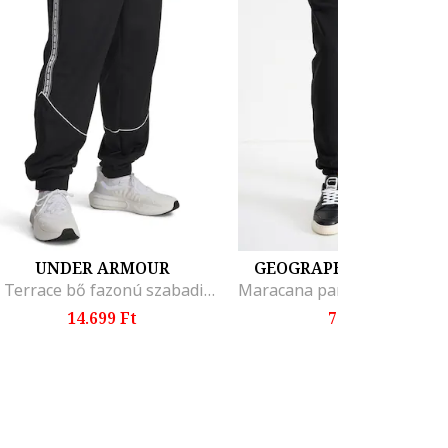
UNDER ARMOUR
GEOGRAPHICAL NORW
96 Terrace bő fazonú szabadidőnadrág, Fehér/Fekete
14.699 Ft
7.499 Ft