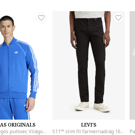
AS ORIGINALS
LEVI'S
Cipzáros logós pulóver, Világoskék
511™ slim fit farmernadrág 16, Fekete