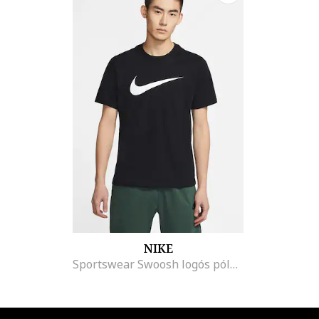
NIKE
Sportswear Swoosh logós póló, Fekete