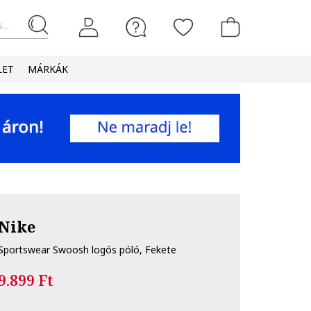
...
LET
MÁRKÁK
Nike
Sportswear Swoosh logós póló, Fekete
9.899 Ft