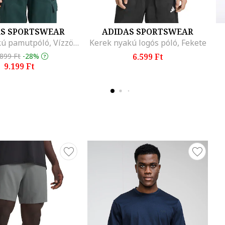
AS SPORTSWEAR
ADIDAS SPORTSWEAR
Kerek nyakú pamutpóló, Vízzöld
Kerek nyakú logós póló, Fekete
.899 Ft
-28%
6.599 Ft
9.199 Ft