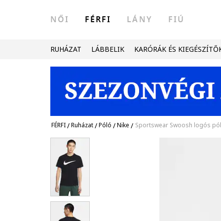
NŐI
FÉRFI
LÁNY
FIÚ
RUHÁZAT
LÁBBELIK
KARÓRÁK ÉS KIEGÉSZÍTŐ
FÉRFI
/
Ruházat
/
Póló
/
Nike
/
Sportswear Swoosh logós pól