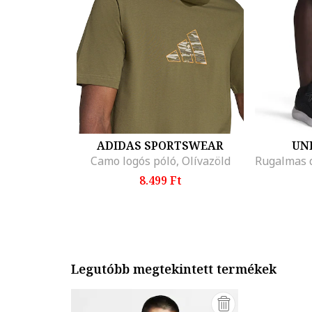
ADIDAS SPORTSWEAR
UN
Camo logós póló, Olívazöld
8.499 Ft
Legutóbb megtekintett termékek