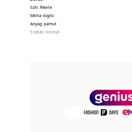
Szín: fekete
Minta: logós
Anyag: pamut
Szabás: normál
Gallér: kerek nyakrész
Ujjhossz: rövid ujjú
Összetétel
Külső anyag: 100% pamut
Termékszám
DC5094-010