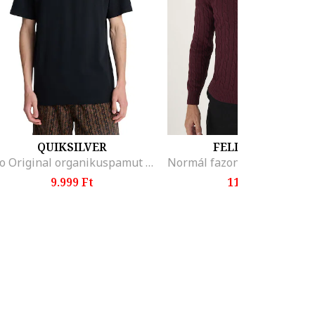
QUIKSILVER
FELIX HARDY
Evo Original organikuspamut póló logóval a hátoldalán, Fehér/Fekete
9.999 Ft
11.699 Ft