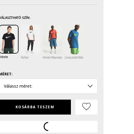
VÁLASZTHATÓ SZÍN:
Fekete
Fehér
Fehér/Mandarinszín
Limezöld/Kék
MÉRET:
Válassz méret:
KOSÁRBA TESZEM