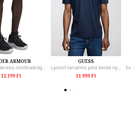
DER ARMOUR
GUESS
Rugalmas derekú rövidnadrág, Világosszürke
Lyocell tartalmú póló kerek nyakrésszel, Sötétkék
12.199 Ft
11.999 Ft