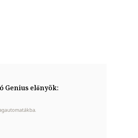
ó Genius előnyök:
magautomatákba.