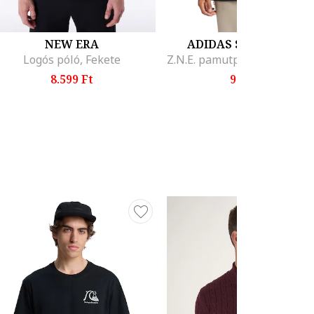
NEW ERA
ADIDAS SPORTSWEA
Logós póló, Fekete
8.599 Ft
9.299 Ft