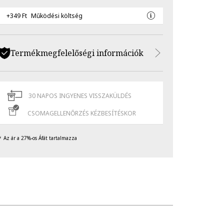
+349 Ft
Működési költség
Termékmegfelelőségi információk
30 NAPOS INGYENES VISSZAKÜLDÉS
CSOMAGELLENŐRZÉS KÉZBESÍTÉSKOR
Az ár a 27%-os Áfát tartalmazza