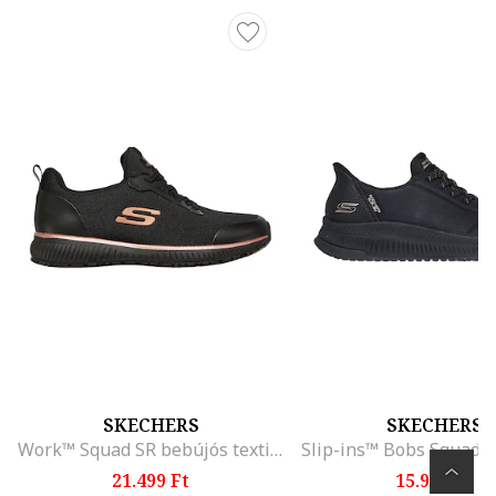
SKECHERS
SKECHERS
Work™ Squad SR bebújós textilsneaker, Fekete/Rózsaarany
21.499 Ft
15.999 Ft