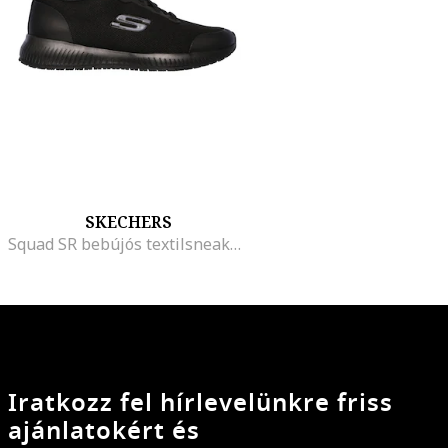
SKECHERS
Squad SR bebújós textilsneaker, Onyx Black
Iratkozz fel hírlevelünkre friss
ajánlatokért és