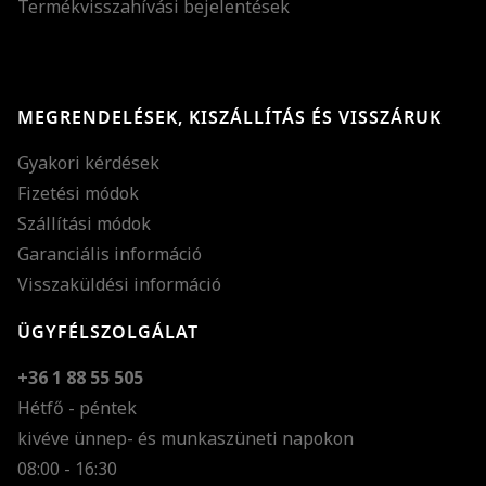
Termékvisszahívási bejelentések
MEGRENDELÉSEK, KISZÁLLÍTÁS ÉS VISSZÁRUK
Gyakori kérdések
Fizetési módok
Szállítási módok
Garanciális információ
Visszaküldési információ
ÜGYFÉLSZOLGÁLAT
+36 1 88 55 505
Hétfő - péntek
kivéve ünnep- és munkaszüneti napokon
Szöveg méretének n
08:00 - 16:30