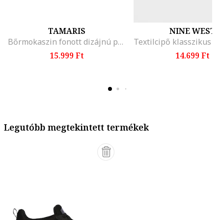
TAMARIS
NINE WEST
Bőrmokaszin fonott dizájnú pánttal, Világos tópbarna
15.999 Ft
14.699 Ft
Legutóbb megtekintett termékek