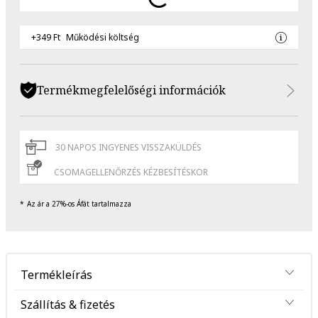
+349 Ft
Működési költség
Termékmegfelelőségi információk
30 NAPOS INGYENES VISSZAKÜLDÉS
CSOMAGELLENŐRZÉS KÉZBESÍTÉSKOR
Az ár a 27%-os Áfát tartalmazza
Termékleírás
Szállítás & fizetés