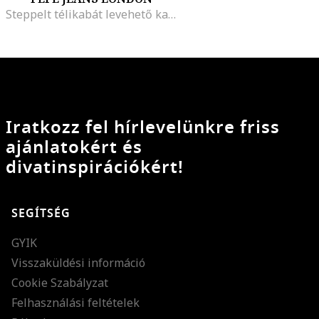
Steppelt télikabát levehető kapucnival, Törtfehér
Iratkozz fel hírlevelünkre friss
ajánlatokért és
divatinspirációkért!
SEGÍTSÉG
GYIK
Visszaküldési információ
Cookie Szabályzat
Felhasználási feltételek