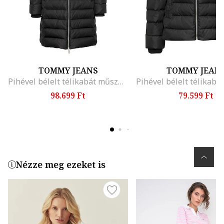
TOMMY JEANS
TOMMY JEAN
Pihével bélelt télikabát műszőrme szegélyes kapucnival, Fekete
98.699 Ft
79.599 Ft
Nézze meg ezeket is