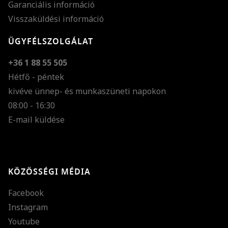
Garanciális információ
Visszaküldési információ
ÜGYFÉLSZOLGÁLAT
+36 1 88 55 505
Hétfő - péntek
kivéve ünnep- és munkaszüneti napokon
Szöveg méretének n
08:00 - 16:30
E-mail küldése
Szöveg méretének c
Szóköz növelése
Szóköz csökkentése
KÖZÖSSÉGI MÉDIA
Sortávolság növelés
Facebook
Sortávolság csökken
Instagram
Színek invertálása
Youtube