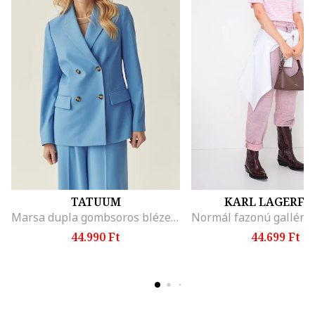
TATUUM
KARL LAGERFE
Marsa dupla gombsoros blézer hajtókás gallérral, Neon világoskék
44.990 Ft
44.699 Ft