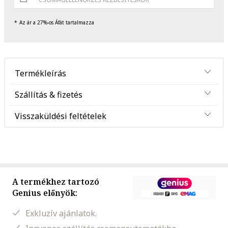
Az ár a 27%-os Áfát tartalmazza
Termékleírás
Szállítás & fizetés
Visszaküldési feltételek
A termékhez tartozó
Genius előnyök:
Exkluzív ajánlatok.