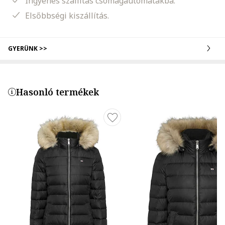
Ingyenes szállítás csomagautomatákba.
Elsőbbségi kiszállítás.
GYERÜNK >>
Hasonló termékek