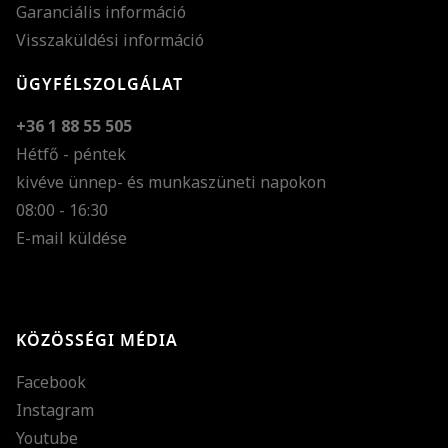
Garanciális információ
Visszaküldési információ
ÜGYFÉLSZOLGÁLAT
+36 1 88 55 505
Hétfő - péntek
kivéve ünnep- és munkaszüneti napokon
Szöveg méretének n
08:00 - 16:30
E-mail küldése
Szöveg méretének c
Szóköz növelése
Szóköz csökkentése
KÖZÖSSÉGI MÉDIA
Sortávolság növelés
Facebook
Sortávolság csökken
Instagram
Színek invertálása
Youtube