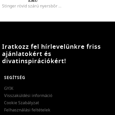
EMU
Stinger rövid szárú nyersbőr bakancs
Iratkozz fel hírlevelünkre friss
ajánlatokért és
divatinspirációkért!
SEGÍTSÉG
GYIK
Visszaküldési információ
Cookie Szabályzat
Felhasználási feltételek