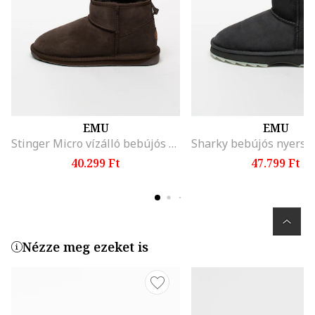
EMU
EMU
Stinger Micro vízálló bebújós nyersbőr csizma
40.299 Ft
47.799 Ft
Nézze meg ezeket is