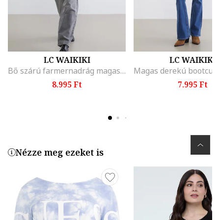
LC WAIKIKI
LC WAIKIKI
Bő szárú farmernadrág magas derékrésszel, Sötétszürke
8.995 Ft
7.995 Ft
Nézze meg ezeket is