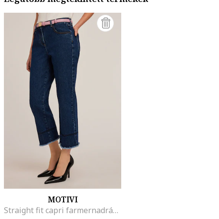
MOTIVI
Straight fit capri farmernadrág, Tengerészkék