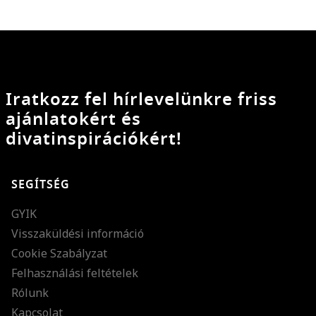
Iratkozz fel hírlevelünkre friss
ajánlatokért és
divatinspirációkért!
SEGÍTSÉG
GYIK
Visszaküldési információ
Cookie Szabályzat
Felhasználási feltételek
Rólunk
Kapcsolat