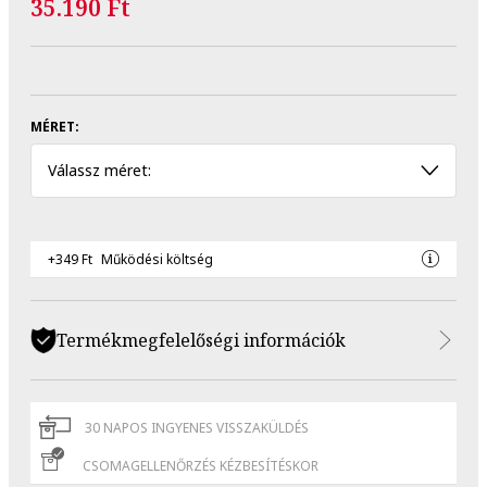
35.190 Ft
MÉRET:
Válassz méret:
+349 Ft
Működési költség
Termékmegfelelőségi információk
30 NAPOS INGYENES VISSZAKÜLDÉS
CSOMAGELLENŐRZÉS KÉZBESÍTÉSKOR