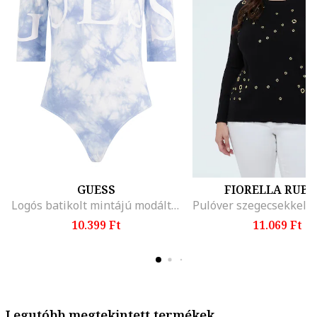
GUESS
FIORELLA RUBI
Logós batikolt mintájú modáltartalmú body
10.399 Ft
11.069 Ft
Legutóbb megtekintett termékek