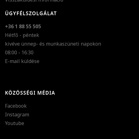
ÜGYFÉLSZOLGÁLAT
+36 1 88 55 505
Hétfő - péntek
kivéve ünnep- és munkaszüneti napokon
Szöveg méretének n
08:00 - 16:30
E-mail küldése
Szöveg méretének c
Szóköz növelése
Szóköz csökkentése
KÖZÖSSÉGI MÉDIA
Sortávolság növelés
Facebook
Sortávolság csökken
Instagram
Színek invertálása
Youtube
Szürke színárnyalato